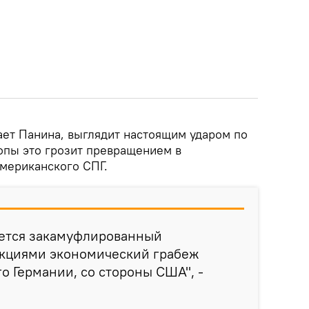
ает Панина, выглядит настоящим ударом по
ропы это грозит превращением в
мериканского СПГ.
ается закамуфлированный
кциями экономический грабеж
го Германии, со стороны США", -