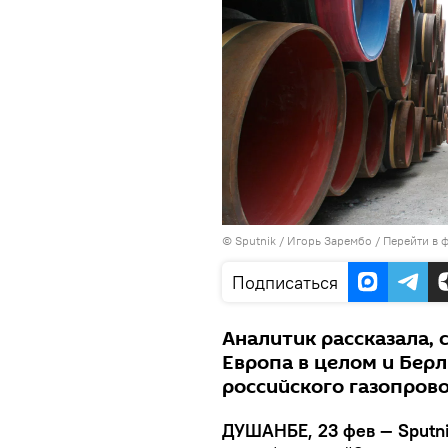
©
Sputnik
/ Игорь Зарембо
/
Перейти в 
Подписаться
Аналитик рассказала,
Европа в целом и Берл
российского газопров
ДУШАНБЕ, 23 фев — Sputn