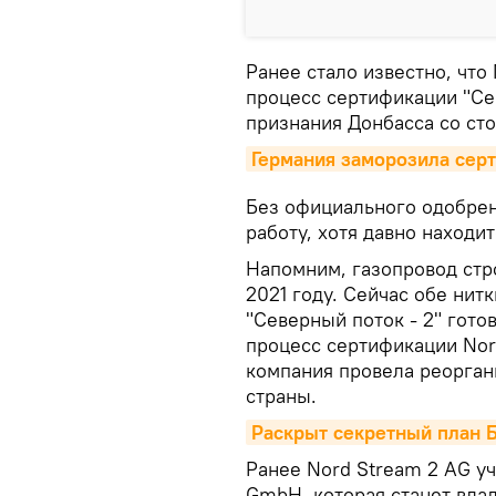
Ранее стало известно, чт
процесс сертификации "Сев
признания Донбасса со ст
Германия заморозила серт
Без официального одобрен
работу, хотя давно находит
Напомним, газопровод стро
2021 году. Сейчас обе нит
"Северный поток - 2" гото
процесс сертификации Nord
компания провела реорган
страны.
Раскрыт секретный план Б
Ранее Nord Stream 2 AG уч
GmbH, которая станет вла