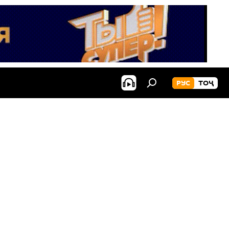
РУС
ТОҶ