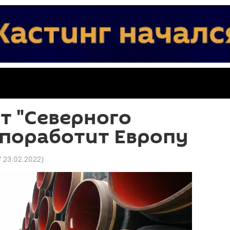
от "Северного
" поработит Европу
7 23.02.2022
)