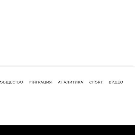
ОБЩЕСТВО
МИГРАЦИЯ
АНАЛИТИКА
СПОРТ
ВИДЕО
И