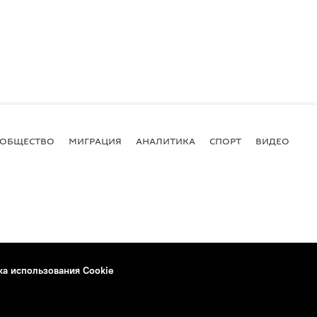
ОБЩЕСТВО
МИГРАЦИЯ
АНАЛИТИКА
СПОРТ
ВИДЕО
И
ка использования Cookie