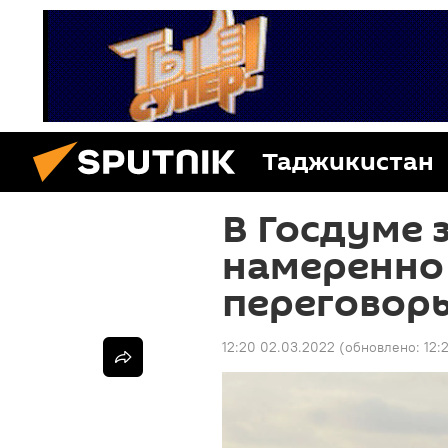
Таджикистан
В Госдуме 
намеренно 
переговоры
12:20 02.03.2022
(обновлено:
12: