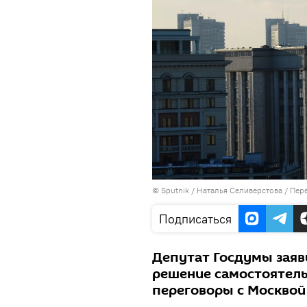
©
Sputnik
/ Наталья Селиверстова
/
Пере
Подписаться
Депутат Госдумы заяв
решение самостоятель
переговоры с Москвой