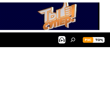
РУС
ТОҶ