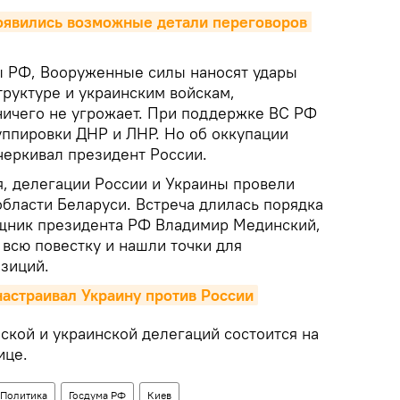
оявились возможные детали переговоров 
 РФ, Вооруженные силы наносят удары
труктуре и украинским войскам,
ичего не угрожает. При поддержке ВС РФ
уппировки ДНР и ЛНР. Но об оккупации
черкивал президент России.
я, делегации России и Украины провели
области Беларуси. Встреча длилась порядка
ощник президента РФ Владимир Мединский,
всю повестку и нашли точки для
зиций.
настраивал Украину против России
ской и украинской делегаций состоится на
ице.
Политика
Госдума РФ
Киев