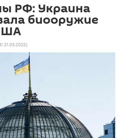
ы РФ: Украина
вала биооружие
 США
41 21.03.2022
)