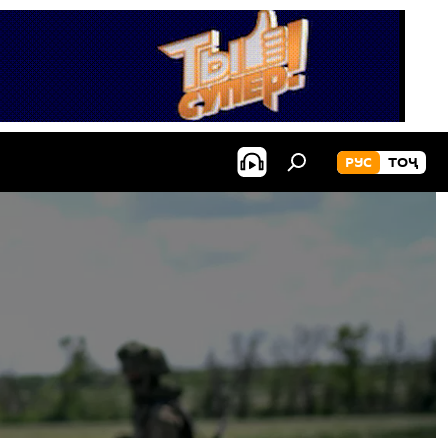
РУС
ТОҶ