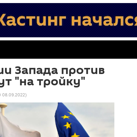
ии Запада против
ут "на тройку"
0 08.09.2022
)