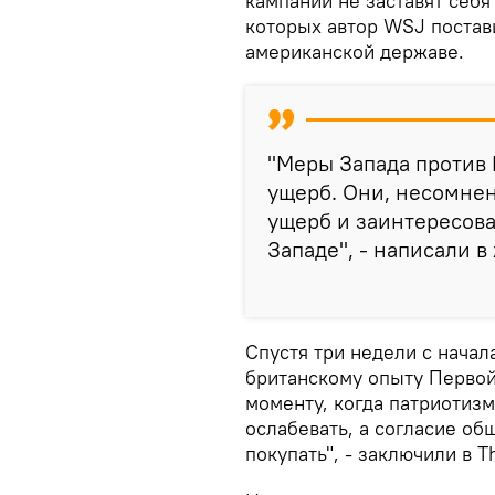
кампании не заставят себя
которых автор WSJ постав
американской державе.
"Меры Запада против
ущерб. Они, несомнен
ущерб и заинтересов
Западе", - написали в
Спустя три недели с начал
британскому опыту Первой
моменту, когда патриотизм
ослабевать, а согласие об
покупать", - заключили в Th