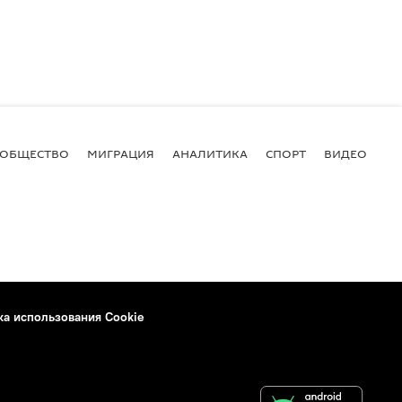
ОБЩЕСТВО
МИГРАЦИЯ
АНАЛИТИКА
СПОРТ
ВИДЕО
И
ка использования Cookie