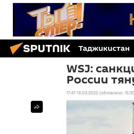
Таджикистан
WSJ: санкц
России тян
17:47 19.03.2022
(обновлено:
16:5