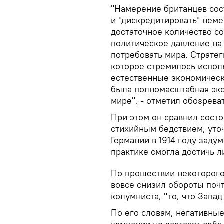
"Намерение британцев сост
и "дискредитировать" нем
достаточное количество с
политическое давление на
потребовать мира. Стратег
которое стремилось исполь
естественные экономическ
была полномасштабная эко
мире", - отметил обозрева
При этом он сравнил сост
стихийным бедствием, уточ
Германии в 1914 году заду
практике смогла достичь л
По прошествии некоторого
вовсе снизил обороты почт
колумниста, "то, что Запад
По его словам, негативны