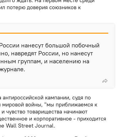
 долго ждать. На первом месте среди
ил потерю доверия союзников к
 России нанесут большой побочный
но, навредят России, но нанесут
анным группам, и населению на
 журнале.
а антироссийской кампании, судя по
 мировой войны, "мы приближаемся к
 и чувство товарищества начинают
щественное и корпоративное - приходится
e Wall Street Journal.