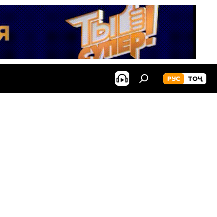
РУС
ТОҶ