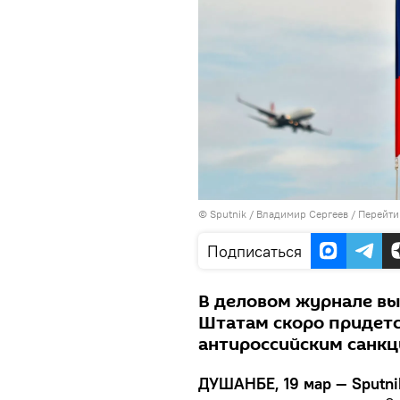
©
Sputnik
/ Владимир Сергеев
/
Перейти
Подписаться
В деловом журнале вы
Штатам скоро придетс
антироссийским санк
ДУШАНБЕ, 19 мар — Sputni