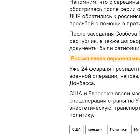
Напомним, что с середины
обострилась после серии 
ЛНР обратились к российс
просьбой о помощи в прот
После заседания Совбеза 
республик, а также догово
документы были ратифици
Россия ввела персональны
Уже 24 февраля президент
военной операции, направ
Донбасса.
США и Евросоюз ввели мас
спецоперации страны на У
энергетическую, транспор
политику.
США
санкции
Политика
Ми