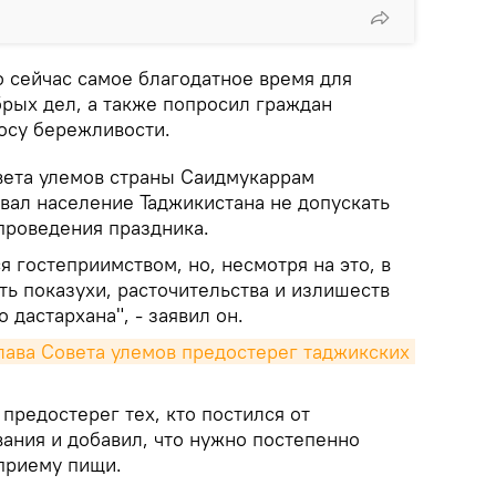
о сейчас самое благодатное время для
брых дел, а также попросил граждан
росу бережливости.
вета улемов страны Саидмукаррам
вал население Таджикистана не допускать
проведения праздника.
я гостеприимством, но, несмотря на это, в
ать показухи, расточительства и излишеств
 дастархана", - заявил он.
лава Совета улемов предостерег таджикских 
 предостерег тех, кто постился от
ания и добавил, что нужно постепенно
приему пищи.