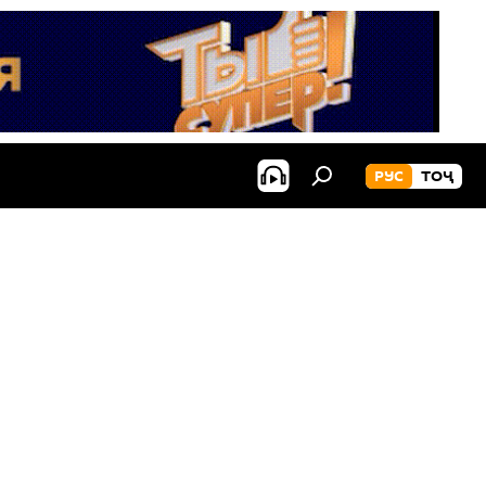
РУС
ТОҶ