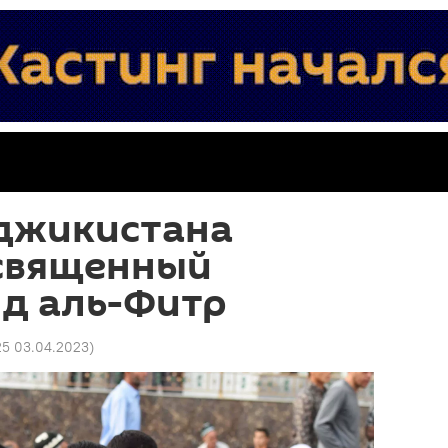
джикистана
священный
Ид аль-Фитр
25 03.04.2023
)