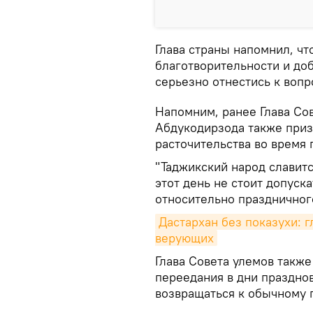
Глава страны напомнил, чт
благотворительности и до
серьезно отнестись к воп
Напомним, ранее Глава Со
Абдукодирзода также приз
расточительства во время 
"Таджикский народ славитс
этот день не стоит допуск
относительно праздничного
Дастархан без показухи: г
верующих
Глава Совета улемов также
переедания в дни празднов
возвращаться к обычному 