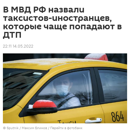
В МВД РФ назвали
таксистов-иностранцев,
которые чаще попадают в
ДТП
22:11 14.05.2022
©
Sputnik
/ Максим Блинов
/
Перейти в фотобанк