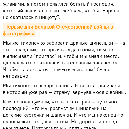
жизнями, а потом появился богатый господин,
который выписал гигантский чек, чтобы "Европа
не скатилась в нищету".
Первые дни Великой Отечественной войны в 
фотографиях
Мы же тихонечко забирали драные шинельки — на
этот праздник, который всегда с ними, нам не
выписывали "приглос" и, чтобы мы знали место,
вдобавок отгораживались железным занавесом.
Чтобы, так сказать, "немытым иванам" было
неповадно.
Мы тихонечко возвращались. И восстанавливали —
в который уже раз — страну, вернувшуюся с войны.
И мы снова думали, что вот этот раз — ну точно
последний. Что мы распустим шинельки на
детские курточки и шапочки. И что мы наконец-то
начнем жить так, как хотим. Не держа ни перед
кем отчета. Потому что мы опять стали