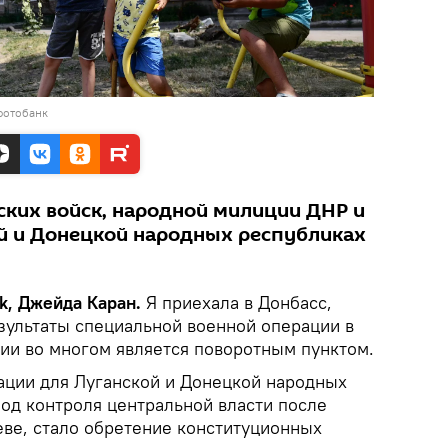
фотобанк
ских войск, народной милиции ДНР и
ой и Донецкой народных республиках
k, Джейда Каран.
Я приехала в Донбасс,
езультаты специальной военной операции в
сии во многом является поворотным пунктом.
ации для Луганской и Донецкой народных
од контроля центральной власти после
еве, стало обретение конституционных