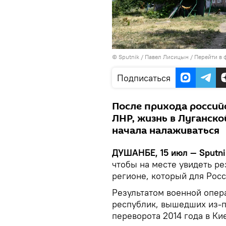
©
Sputnik
/ Павел Лисицын
/
Перейти в 
Подписаться
После прихода россий
ЛНР, жизнь в Луганск
начала налаживаться
ДУШАНБЕ, 15 июл — Sputni
чтобы на месте увидеть р
регионе, который для Рос
Результатом военной опер
республик, вышедших из-п
переворота 2014 года в Ки