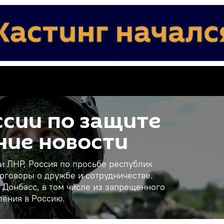
сии по защите
ние новости
 и ЛНР, Россия по просьбе республик
оговоры о дружбе и сотрудничестве.
 Донбасс, в том числе из запрещенного
ления в Россию.