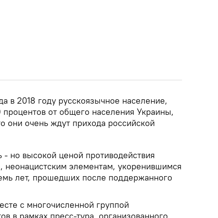
да в 2018 году русскоязычное население,
 процентов от общего населения Украины,
то они очень ждут прихода российской
ь - но высокой ценой противодействия
, неонацистским элементам, укоренившимся
семь лет, прошедших после поддержанного
есте с многочисленной группой
в в рамках пресс-тура, организованного