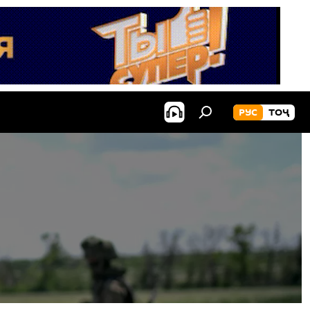
РУС
ТОҶ