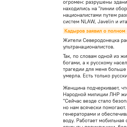
огромен: разрушены здани
находились на "линии обо
националистами путем раз
систем NLAW, Javelin и ита
Кадыров заявил о полном
Жители Северодонецка рас
ультранационалистов.
Так, по словам одной из ж
богами, а к русскому насе
трагедии для меня больше
умерла. Есть только русски
Женщина подчеркивает, чт
Народной милиции ЛНР жиз
"Сейчас везде стало безоп
но нам всячески помогают.
генераторами и обеспечив
воду. Работает мобильная
открыты поликлиники, бол