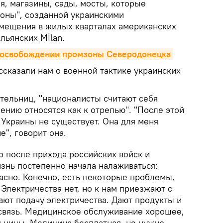
я, магазины, сады, мосты, которые
роны", созданной украинскими
мещения в жилых кварталах американских
льянских Mİlan.
 освобождении промзоны Северодонецка
сказали нам о военной тактике украинских
ительниц, "националисты считают себя
лению относятся как к отрепью". "После этой
 Украины не существует. Она для меня
е", говорит она.
о после прихода российских войск и
нь постепенно начала налаживаться:
асно. Конечно, есть некоторые проблемы,
 Электричества нет, но к нам приезжают с
ают подачу электричества. Дают продукты и
 связь. Медицинское обслуживание хорошее,
ьницы. Медицина бесплатная, не нужно