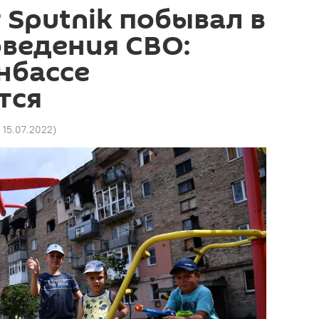
Sputnik побывал в
ведения СВО:
нбассе
тся
4 15.07.2022
)