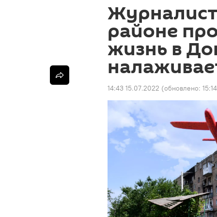
Журналист 
районе про
жизнь в До
налаживае
14:43 15.07.2022
(обновлено:
15:1