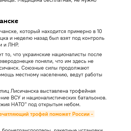
анске
чанске, который находится примерно в 10
цка и неделю назад был взят под контроль
 и ЛНР.
т то, что украинские националисты после
еверодонецке поняли, что им здесь не
исичанск. Союзные силы продолжают
омощь местному населению, ведут работы
улиц Лисичанска выставлена трофейная
ение ВСУ и националистических батальонов.
ужия НАТО" под открытым небом.
ечатляющий трофей поможет России - 
, бронетранспортеры, ракетные установки,