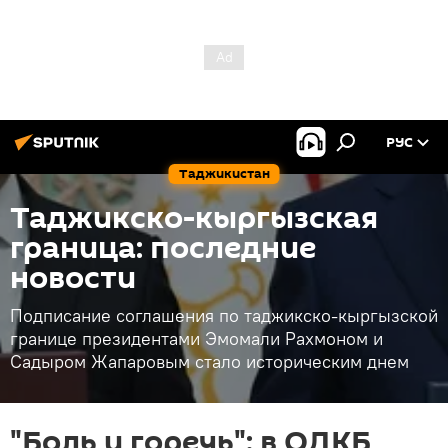
РУС
Таджикистан
Таджикско-кыргызская
граница: последние
новости
Подписание соглашения по таджикско-кыргызской
границе президентами Эмомали Рахмоном и
Садыром Жапаровым стало историческим днем
"Боль и горечь": в ОДКБ