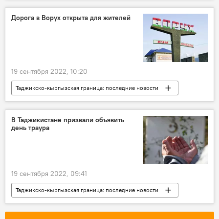
Таджикистан
Афганистан
граница
Кыргызстан
конфликт
Политика
Дорога в Ворух открыта для жителей
талибы
19 сентября 2022, 10:20
Таджикско-кыргызская граница: последние новости
Ворух
Таджикистан
граница
Кыргызстан
конфликт
Транспорт
В Таджикистане призвали объявить
день траура
дорога
Новости Худжанда и Согдийской области
19 сентября 2022, 09:41
Таджикско-кыргызская граница: последние новости
Таджикистан
Кыргызстан
граница