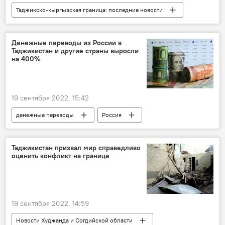
Таджикско-кыргызская граница: последние новости
ОДКБ
Кыргызстан
Таджикистан
граница
конфликт
Денежные переводы из России в
Таджикистан и другие страны выросли
на 400%
19 сентября 2022, 15:42
денежные переводы
Россия
Таджикистан
СНГ
Центральная Азия
Экономика
Таджикистан призвал мир справедливо
оценить конфликт на границе
финансы
Новости мигрантов из Центральной Азии в России
Миграция
19 сентября 2022, 14:59
Новости Худжанда и Согдийской области