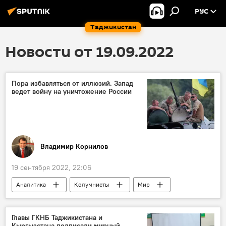
РУС
Таджикистан
Новости от 19.09.2022
Пора избавляться от иллюзий. Запад
ведет войну на уничтожение России
Владимир Корнилов
19 сентября 2022, 22:06
Аналитика
Колумнисты
Мир
Политика
Армия и вооружение
Россия
Главы ГКНБ Таджикистана и
Кыргызстана подписали мирный