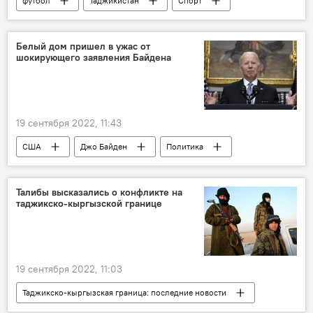
футбол
Таджикистан
Спорт
Таджикистан: свежие новости спорта
Белый дом пришел в ужас от
шокирующего заявления Байдена
19 сентября 2022, 11:43
США
Джо Байден
Политика
Обзор СМИ
Мир
Талибы высказались о конфликте на
таджикско-кыргызской границе
19 сентября 2022, 11:03
Таджикско-кыргызская граница: последние новости