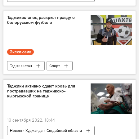
Таджикистан
конфликт
Кыргызстан
Таджикистанец раскрыл правду о
белорусском футболе
Таджикско-кыргызская граница: последние новости
Эксклюзив
Таджикистан
Спорт
Таджикистан: свежие новости спорта
футбол
интервью
Таджики активно сдают кровь для
пострадавших на таджикско-
кыргызской границе
19 сентября 2022, 13:44
Новости Худжанда и Согдийской области