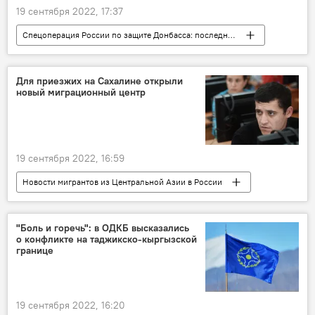
19 сентября 2022, 17:37
Спецоперация России по защите Донбасса: последние новости
Украина
Россия
Армия и вооружение
Видео
Для приезжих на Сахалине открыли
новый миграционный центр
Херсон
19 сентября 2022, 16:59
Новости мигрантов из Центральной Азии в России
Сахалин
Россия
Миграция
"Боль и горечь": в ОДКБ высказались
о конфликте на таджикско-кыргызской
границе
19 сентября 2022, 16:20