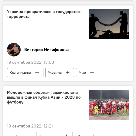
Таджикско-кыргызская граница: последние новости
Таджикистан
Кыргызстан
граница
Украина превратилась в государство-
террориста
конфликт
Виктория Никифорова
19 сентября 2022, 13:03
Колумнисты
Украина
Мир
терроризм
Политика
Молодежная сборная Таджикистана
вышла в финал Кубка Азии - 2023 по
футболу
19 сентября 2022, 12:21