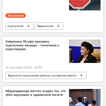
Эксклюзив
Кыргызстан
Таджикистан
конфликт
Политика
причина
граница
Хайринисо Юсуфи призвала
кыргызских женщин - политиков к
Таджикско-кыргызская граница: последние новости
переговорам
Мнение
Аналитика
19 сентября 2022, 19:39
Таджикско-кыргызская граница: последние новости
конфликт
граница
Кыргызстан
Таджикистан
переговоры
Абдукодирзода жестко осудил тех, кто
убил верующих в таджикской мечети