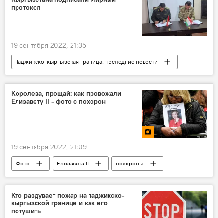
протокол
19 сентября 2022, 21:35
Таджикско-кыргызская граница: последние новости
Таджикистан
Кыргызстан
граница
переговоры
Политика
Королева, прощай: как провожали
Елизавету II - фото с похорон
Армия и вооружение
19 сентября 2022, 21:09
Фото
Елизавета II
похороны
смерть известных людей
Великобритания
Кто раздувает пожар на таджикско-
кыргызской границе и как его
потушить