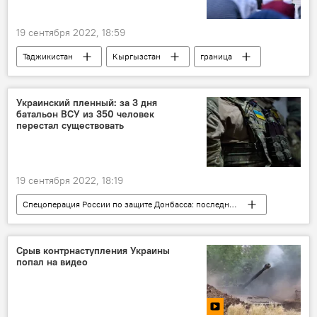
19 сентября 2022, 18:59
Таджикистан
Кыргызстан
граница
Таджикско-кыргызская граница: последние новости
убийство
конфликт
Украинский пленный: за 3 дня
батальон ВСУ из 350 человек
Совет улемов Таджикистана
перестал существовать
19 сентября 2022, 18:19
Спецоперация России по защите Донбасса: последние новости
Украина
Россия
Армия и вооружение
Срыв контрнаступления Украины
попал на видео