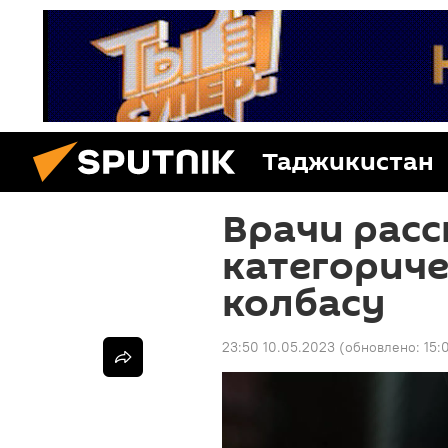
Таджикистан
Врачи расс
категориче
колбасу
23:50 10.05.2023
(обновлено:
15: