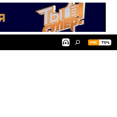
РУС
ТОҶ