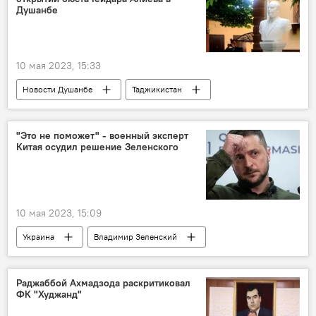
Душанбе
10 мая 2023, 15:33
Новости Душанбе
Таджикистан
Азербайджан
Россия
Семен Григорьев
"Это не поможет" - военный эксперт
Китая осудил решение Зеленского
10 мая 2023, 15:09
Украина
Владимир Зеленский
Мир
Китай
Политика
Россия
конфликт
Раджаббой Ахмадзода раскритиковал
ФК "Худжанд"