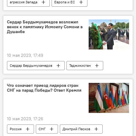
агрессия Запада
Европа и ЕС
Армия и вооружение
Украина
Россия
Политика
ОБСЕ
Сердар Бердымухамедов возложил
венок к памятнику Исмоилу Сомони в
Душанбе
10 мая 2023, 17:49
Сердар Бердымухамедов
Таджикистан
Туркменистан
Политика
Что означает приезд лидеров стран
СНГ на парад Победы? Ответ Кремля
10 мая 2023, 17:26
Россия
СНГ
Дмитрий Песков