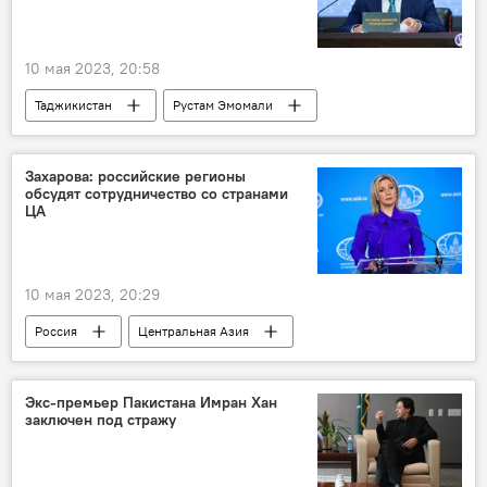
10 мая 2023, 20:58
Таджикистан
Рустам Эмомали
МВД Таджикистана
Общество
соцсети
Захарова: российские регионы
обсудят сотрудничество со странами
ЦА
10 мая 2023, 20:29
Россия
Центральная Азия
Мария Захарова
МИД РФ
субъекты РФ
сотрудничество
Экс-премьер Пакистана Имран Хан
заключен под стражу