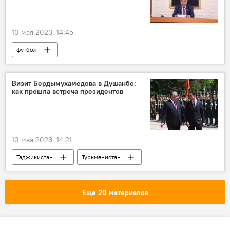
10 мая 2023, 14:45
футбол
Таджикистан: свежие новости спорта
Спорт
Таджикистан
Раджаб Ахмадзода
Визит Бердымухамедова в Душанбе:
как прошла встреча президентов
Новости Худжанда и Согдийской области
10 мая 2023, 14:21
Таджикистан
Туркменистан
Эмомали Рахмон
Сердар Бердымухамедов
визит
сотрудничество
Еще 20 материалов
Новости Душанбе