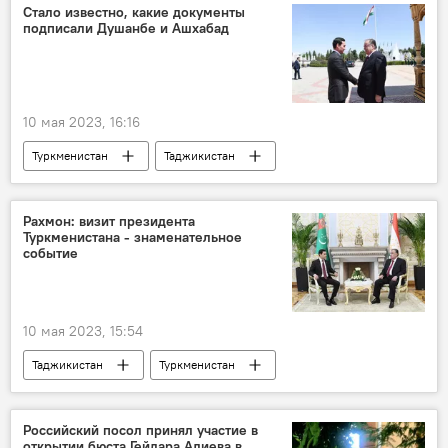
Армия и вооружение
конфликт
Стало известно, какие документы
подписали Душанбе и Ашхабад
Следственный комитет РФ
10 мая 2023, 16:16
Туркменистан
Таджикистан
Эмомали Рахмон
Сердар Бердымухамедов
Экономика
сотрудничество
визит
Рахмон: визит президента
Туркменистана - знаменательное
событие
10 мая 2023, 15:54
Таджикистан
Туркменистан
Эмомали Рахмон
Сердар Бердымухамедов
визит
Российский посол принял участие в
открытии бюста Гейдара Алиева в