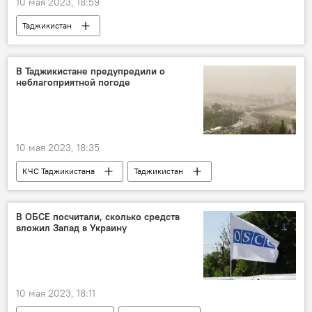
10 мая 2023, 18:59
Таджикистан
Таджикистан: свежие новости спорта
футбол
Спорт
тренер
В Таджикистане предупредили о
неблагоприятной погоде
10 мая 2023, 18:35
КЧС Таджикистана
Таджикистан
погода
погода в Таджикистане
пыль
В ОБСЕ посчитали, сколько средств
вложил Запад в Украину
10 мая 2023, 18:11