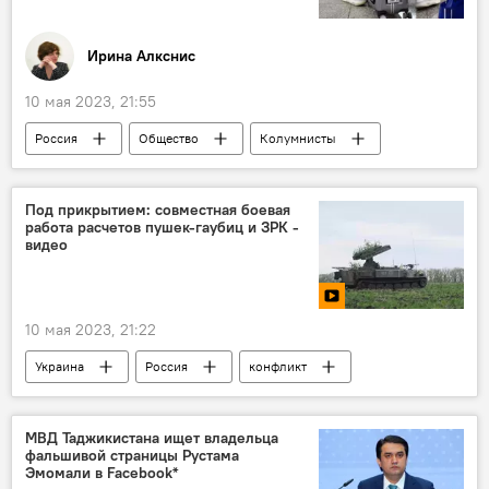
Иринa Алкснис
10 мая 2023, 21:55
Россия
Общество
Колумнисты
Аналитика
Политика
Под прикрытием: совместная боевая
работа расчетов пушек-гаубиц и ЗРК -
видео
10 мая 2023, 21:22
Украина
Россия
конфликт
Видео
Армия и вооружение
Спецоперация России по защите Донбасса: последние новости
МВД Таджикистана ищет владельца
фальшивой страницы Рустама
Эмомали в Facebook*