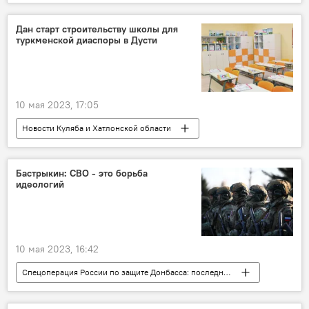
9 мая - День Победы в Великой Отечественной войне
парад
Политика
Дан старт строительству школы для
туркменской диаспоры в Дусти
10 мая 2023, 17:05
Новости Куляба и Хатлонской области
Таджикистан
Туркменистан
Эмомали Рахмон
Сердар Бердымухамедов
Бастрыкин: СВО - это борьба
идеологий
Общество
Образование
10 мая 2023, 16:42
Спецоперация России по защите Донбасса: последние новости
Политика
Россия
Украина