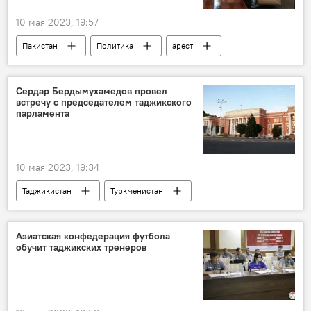
10 мая 2023, 19:57
Пакистан
Политика
арест
Происшествия, ЧП, криминал
коррупция
Сердар Бердымухамедов провел
встречу с председателем таджикского
парламента
10 мая 2023, 19:34
Таджикистан
Туркменистан
парламент Таджикистана
парламент
Политика
Сердар Бердымухамедов
Азиатская конфедерация футбола
обучит таджикских тренеров
дипломатия