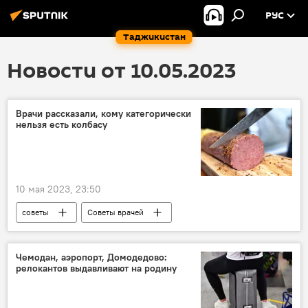
РУС
Таджикистан
Новости от 10.05.2023
Врачи рассказали, кому категорически
нельзя есть колбасу
10 мая 2023, 23:50
советы
Советы врачей
Здравоохранение
питание
производство
Чемодан, аэропорт, Домодедово:
релокантов выдавливают на родину