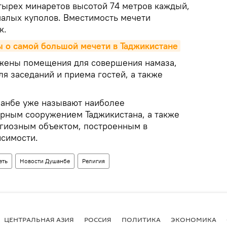
тырех минаретов высотой 74 метров каждый,
малых куполов. Вместимость мечети
к.
ы о самой большой мечети в Таджикистане
ожены помещения для совершения намаза,
ля заседаний и приема гостей, а также
шанбе уже называют наиболее
рным сооружением Таджикистана, а также
гиозным объектом, построенным в
исимости.
еть
Новости Душанбе
Религия
ЦЕНТРАЛЬНАЯ АЗИЯ
РОССИЯ
ПОЛИТИКА
ЭКОНОМИКА