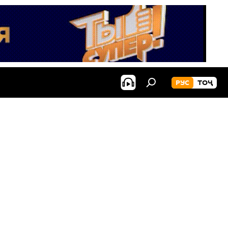
РУС
ТОҶ