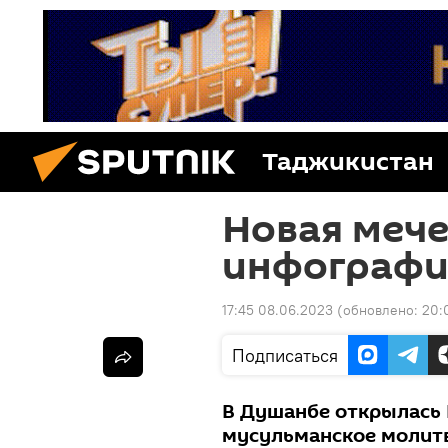
Таджикистан
Новая мече
инфографи
17:45 08.06.2023
(обновлено:
20:
Подписаться
В Душанбе открылась 
мусульманское молитв