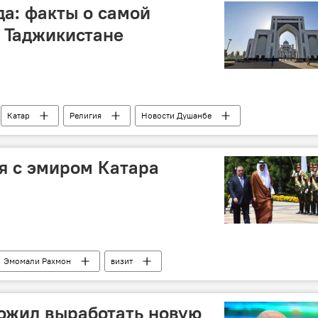
да: факты о самой
 Таджикистане
Катар
Религия
Новости Душанбе
я с эмиром Катара
Эмомали Рахмон
визит
ожил выработать новую