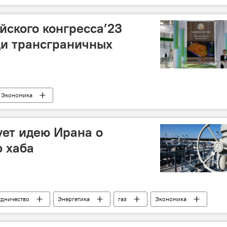
йского конгресса’23
ди трансграничных
Экономика
ует идею Ирана о
о хаба
удничество
Энергетика
газ
Экономика