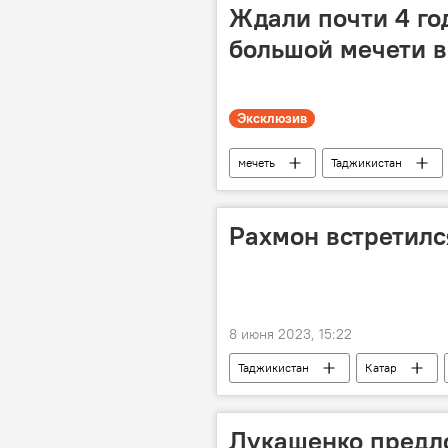
Ждали почти 4 го
большой мечети в
Эксклюзив
мечеть
Таджикистан
Рахмон встретилс
8 июня 2023, 15:22
Таджикистан
Катар
Лукашенко предл