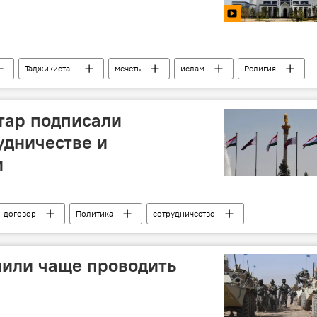
Таджикистан
мечеть
ислам
Религия
тар подписали
удничестве и
и
договор
Политика
сотрудничество
или чаще проводить