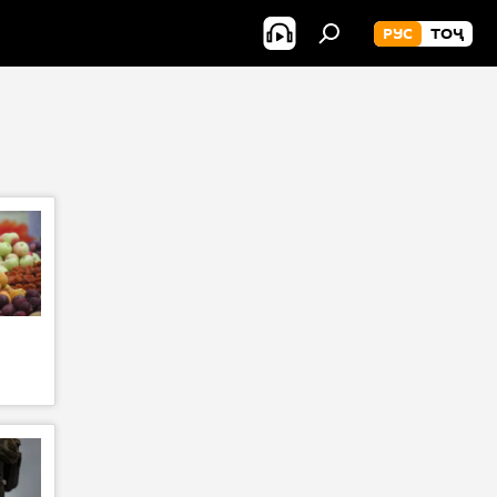
РУС
ТОҶ