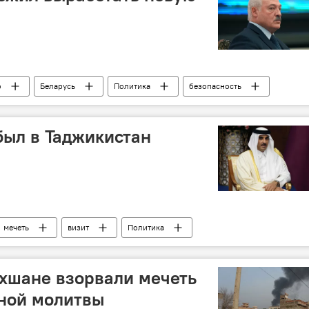
о
Беларусь
Политика
безопасность
ыл в Таджикистан
мечеть
визит
Политика
хшане взорвали мечеть
нной молитвы