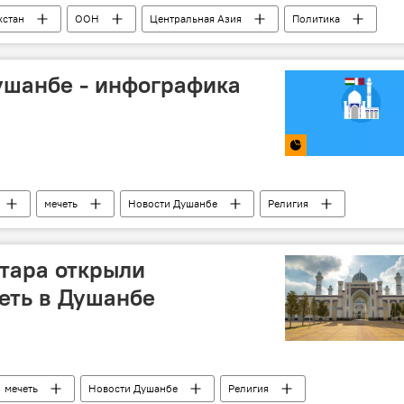
хстан
ООН
Центральная Азия
Политика
ушанбе - инфографика
мечеть
Новости Душанбе
Религия
тара открыли
еть в Душанбе
мечеть
Новости Душанбе
Религия