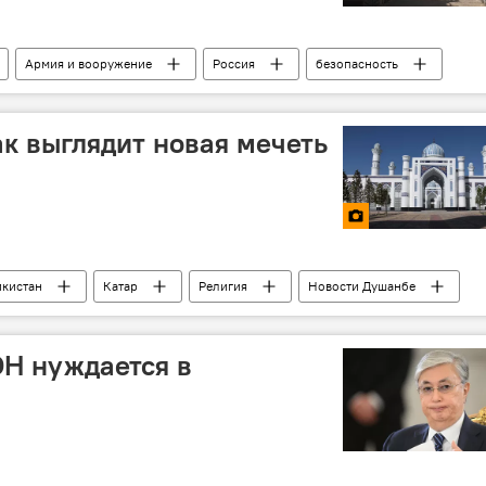
Армия и вооружение
Россия
безопасность
ак выглядит новая мечеть
икистан
Катар
Религия
Новости Душанбе
ОН нуждается в