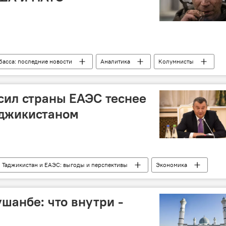
басса: последние новости
Аналитика
Колумнисты
мия и вооружение
конфликт
США
НАТО
сил страны ЕАЭС теснее
аджикистаном
Таджикистан и ЕАЭС: выгоды и перспективы
Экономика
шанбе: что внутри -