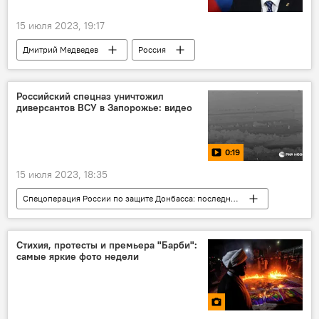
15 июля 2023, 19:17
Дмитрий Медведев
Россия
Политика
Борис Джонсон
Великобритания
Российский спецназ уничтожил
диверсантов ВСУ в Запорожье: видео
0:19
15 июля 2023, 18:35
Спецоперация России по защите Донбасса: последние новости
Украина
Россия
конфликт
Стихия, протесты и премьера "Барби":
самые яркие фото недели