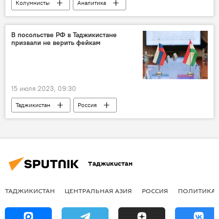
Колумнисты
Аналитика
Европа и ЕС
Мир
Политика
Украина
В посольстве РФ в Таджикистане
призвали не верить фейкам
15 июля 2023, 09:30
Таджикистан
Россия
Посольство Таджикистана в РФ
отношения
Таджикистан
ТАДЖИКИСТАН
ЦЕНТРАЛЬНАЯ АЗИЯ
РОССИЯ
ПОЛИТИКА