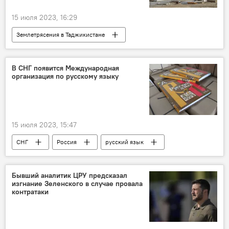
15 июля 2023, 16:29
Землетрясения в Таджикистане
землетрясение
Таджикистан
Происшествия, ЧП, криминал
ГБАО
В СНГ появится Международная
организация по русскому языку
15 июля 2023, 15:47
СНГ
Россия
русский язык
Бывший аналитик ЦРУ предсказал
изгнание Зеленского в случае провала
контратаки