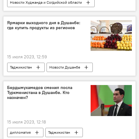
Новости Худжанда и Согдийской области
Таджикистан
Экономика
Промышленность
сельское хозяйство
Ярмарки выходного дня в Душанбе:
где купить продукты из регионов
15 июля 2023, 12:59
Таджикистан
Новости Душанбе
сельское хозяйство
ярмарка
овощи и фрукты
Бердымухамедов сменил посла
Туркменистана в Душанбе. Кто
назначен?
15 июля 2023, 12:18
дипломатия
Таджикистан