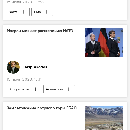
15 июля 2023, 17:53
Фото
Мир
Макрон мешает расширению НАТО
Петр Акопов
15 июля 2023, 17:11
Колумнисты
Аналитика
Эмманюэль Макрон
Франция
НАТО
Политика
Токио
Землетрясение потрясло горы ГБАО