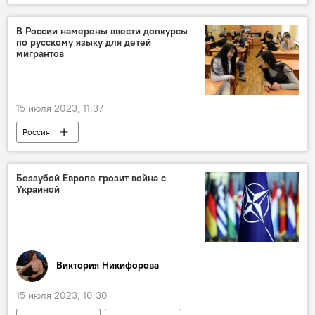
Туркменистан
Сердар Бердымухамедов
посол
В России намерены ввести допкурсы
по русскому языку для детей
мигрантов
15 июля 2023, 11:37
Россия
Новости мигрантов из Центральной Азии в России
Миграция
русский язык
Беззубой Европе грозит война с
Украиной
Образование
Виктория Никифорова
15 июля 2023, 10:30