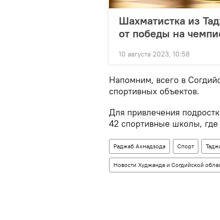
Шахматистка из Та
от победы на чемпи
10 августа 2023, 10:58
Напомним, всего в Согдийс
спортивных объектов.
Для привлечения подростк
42 спортивные школы, где 
Раджаб Ахмадзода
Спорт
Тадж
Новости Худжанда и Согдийской обла