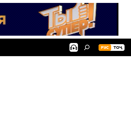
РУС
ТОҶ