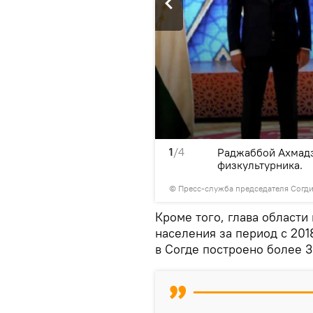
1
/4
енам Согдийской области.
Раджаббой Ахмадз
физкультурника.
© Пресс-служба председателя Согд
Кроме того, глава области
населения за период с 201
в Согде построено более 