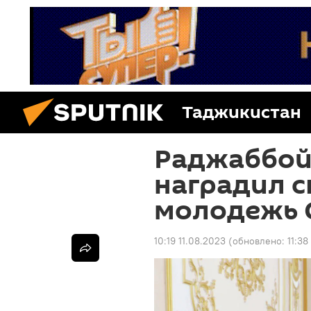
Таджикистан
Раджаббой
наградил 
молодежь 
10:19 11.08.2023
(обновлено:
11:38