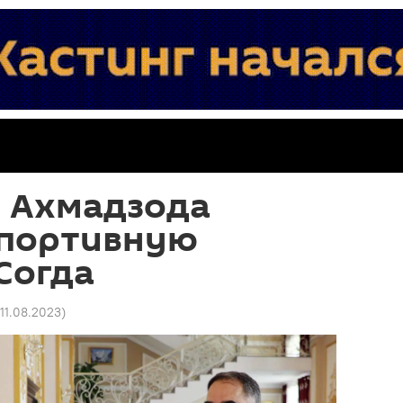
 Ахмадзода
спортивную
Согда
 11.08.2023
)