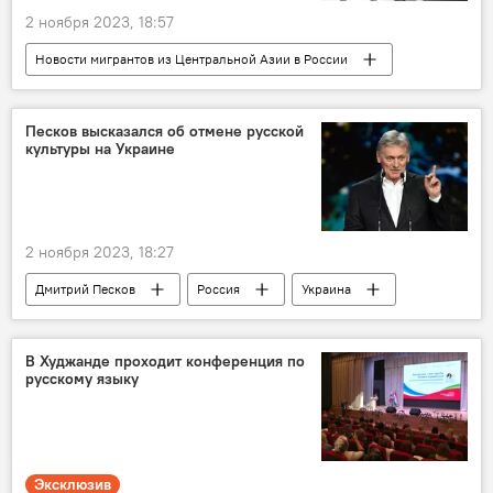
2 ноября 2023, 18:57
Новости мигрантов из Центральной Азии в России
Миграция
Таджикистан
Россия
Происшествия, ЧП, криминал
оружие
Песков высказался об отмене русской
культуры на Украине
2 ноября 2023, 18:27
Дмитрий Песков
Россия
Украина
Культура
Общество
В Худжанде проходит конференция по
русскому языку
Эксклюзив