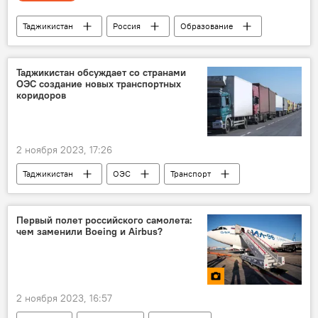
Таджикистан
Россия
Образование
русский язык
Минобрнауки Таджикистана
учителя
Таджикистан обсуждает со странами
ОЭС создание новых транспортных
коридоров
2 ноября 2023, 17:26
Таджикистан
ОЭС
Транспорт
Первый полет российского самолета:
чем заменили Boeing и Airbus?
2 ноября 2023, 16:57