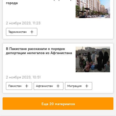
города
2 ноября 2023, 11:23
Таджикистан
Новости Худжанда и Согдийской области
Строительство
В Пакистане рассказали о порядке
депортации нелегалов из Афганистана
2 ноября 2023, 10:51
Пакистан
Афганистан
Миграция
депортация
Политика
Еще 20 материалов