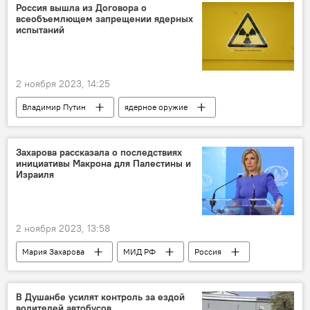
Россия вышла из Договора о
всеобъемлющем запрещении ядерных
испытаний
2 ноября 2023, 14:25
Владимир Путин
ядерное оружие
Россия
безопасность
ядерная война
Захарова рассказала о последствиях
инициативы Макрона для Палестины и
Израиля
2 ноября 2023, 13:58
Мария Захарова
МИД РФ
Россия
Франция
Эмманюэль Макрон
Палестина
Израиль
конфликт
В Душанбе усилят контроль за ездой
водителей автобусов