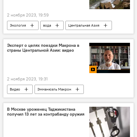
2 ноября 2023, 19:59
Экология
вода
Центральная Азия
ЕАБР
Эксперт о целях поездки Макрона в
страны Центральной Азии: видео
2 ноября 2023, 19:31
Видео
Эмманюэль Макрон
Франция
Центральная Азия
Казахстан
Узбекистан
Энергетика
В Москве уроженец Таджикистана
получил 13 лет за контрабанду оружия