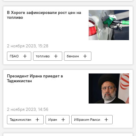
Политика
Россия
конфликт
В Хороге зафиксировали рост цен на
топливо
2 ноября 2023, 15:28
ГБАО
топливо
бензин
газ
Транспорт
Таджикистан
цены
Президент Ирана приедет в
Таджикистан
2 ноября 2023, 14:56
Таджикистан
Иран
Ибрахим Раиси
визит