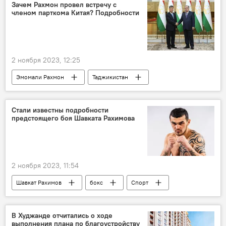
Зачем Рахмон провел встречу с
членом парткома Китая? Подробности
2 ноября 2023, 12:25
Эмомали Рахмон
Таджикистан
Китай
Транспорт
торговля
товарооборот
Стали известны подробности
предстоящего боя Шавката Рахимова
2 ноября 2023, 11:54
Шавкат Рахимов
бокс
Спорт
Таджикистан: свежие новости спорта
Таджикистан
В Худжанде отчитались о ходе
выполнения плана по благоустройству