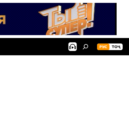
РУС
ТОҶ