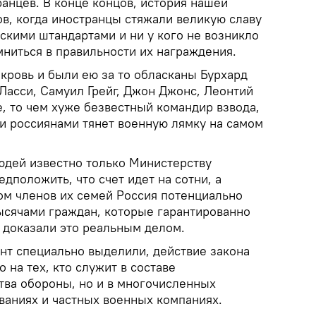
анцев. В конце концов, история нашей
ов, когда иностранцы стяжали великую славу
скими штандартами и ни у кого не возникло
ниться в правильности их награждения.
кровь и были ею за то обласканы Бурхард
Ласси, Самуил Грейг, Джон Джонс, Леонтий
, то чем хуже безвестный командир взвода,
и россиянами тянет военную лямку на самом
людей известно только Министерству
дположить, что счет идет на сотни, а
том членов их семей Россия потенциально
ысячами граждан, которые гарантированно
 доказали это реальным делом.
ент специально выделили, действие закона
 на тех, кто служит в составе
ва обороны, но и в многочисленных
аниях и частных военных компаниях.