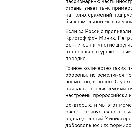
пассионарную часть иностр
страны знает тьму пример
на полях сражений под рус
бы крамольной мысли усом
Если за Россию проливали 
Кристоф фон Миних, Петр 
Беннигсен и многие другие
что наравне с урожденным
передке.
Точное количество таких 
обороны, но осмелимся пре
возможно, и более. С уче
прирастает несколькими т
настроены пророссийски и
Во-вторых, и мы этот мом
распространяется не только
подразделений Министерст
добровольческих формиров