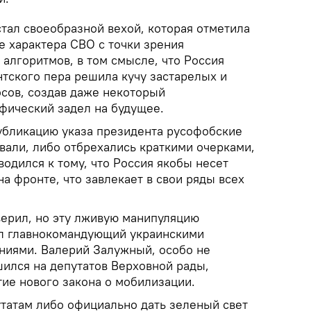
тал своеобразной вехой, которая отметила
 характера СВО с точки зрения
алгоритмов, в том смысле, что Россия
тского пера решила кучу застарелых и
сов, создав даже некоторый
фический задел на будущее.
публикацию указа президента русофобские
вали, либо отбрехались краткими очерками,
одился к тому, что Россия якобы несет
а фронте, что завлекает в свои ряды всех
.
верил, но эту лживую манипуляцию
ял главнокомандующий украинскими
иями. Валерий Залужный, особо не
ился на депутатов Верховной рады,
тие нового закона о мобилизации.
атам либо официально дать зеленый свет