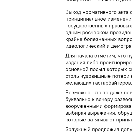
Выход нормативного акта с
принципиальное изменение
государственных правовых 
одним росчерком президен
крайне болезненных вопро
идеологический и демогра
Для начала отметим, что 
издания либо проигнориро
основной посыл которых св
столь чудовищные потери н
желающих гастарбайтеров
Возможно, кто-то даже по
буквально к вечеру разве
вооруженными формирован
выбирая выражения, обруш
которые затягивают приня
Залужный предложил депут