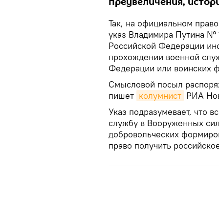
преувеличения, истор
Так, на официальном прав
указ Владимира Путина № 1
Российской Федерации ино
прохождении военной слу
Федерации или воинских ф
Смысловой посыл распоряж
пишет
колумнист
РИА Нов
Указ подразумевает, что в
службу в Вооруженных сил
добровольческих формиро
право получить российско