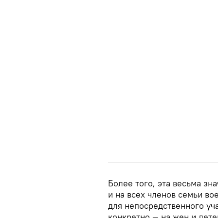
Более того, эта весьма зн
и на всех членов семьи в
для непосредственного уча
конкретно — на жен и дете