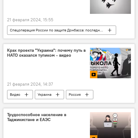
21 февраля 2024, 15:55
Спецоперация России по защите Донбасса: последние новости
Россия
Мир
Украина
Германия
Армия и вооружение
Крах проекта "Украина": почему путь в
НАТО оказался тупиком - видео
21 февраля 2024, 14:37
Видео
Украина
Россия
конфликт
Трудоспособное население в
Таджикистане и ЕАЭС