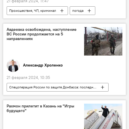
21 февраля 2024, 11:47
Происшествия, ЧП, криминал
погода
погода в Таджикистане
Таджикистан
Транспорт
ГБАО
Авдеевка освобождена, наступление
ВС России продолжается на 5
направлениях
Александр Хроленко
21 февраля 2024, 10:35
Спецоперация России по защите Донбасса: последние новости
Колумнисты
Аналитика
Россия
Украина
конфликт
Рахмон прилетит в Казань на "Игры
будущего"