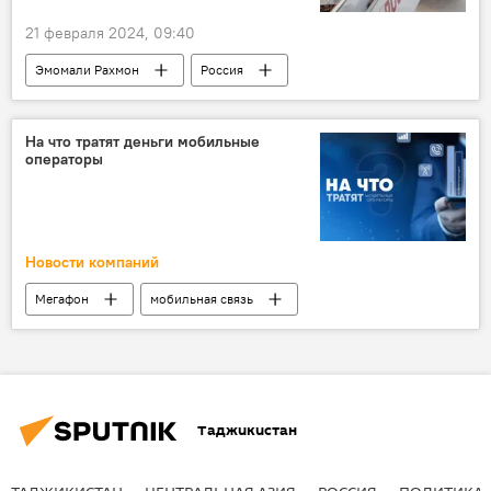
21 февраля 2024, 09:40
Эмомали Рахмон
Россия
Таджикистан
Спорт
Таджикистан: свежие новости спорта
На что тратят деньги мобильные
операторы
Новости компаний
Мегафон
мобильная связь
Таджикистан
сотовый оператор
Новости компаний
Таджикистан
ТАДЖИКИСТАН
ЦЕНТРАЛЬНАЯ АЗИЯ
РОССИЯ
ПОЛИТИКА