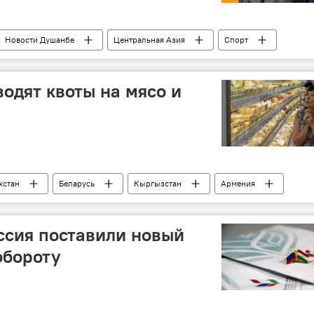
Новости Душанбе
Центральная Азия
Спорт
водят квоты на мясо и
хстан
Беларусь
Кыргызстан
Армения
ссия поставили новый
обороту