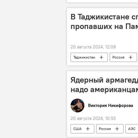
Общество
В Таджикистане с
пропавших на Па
20 августа 2024, 12:08
Таджикистан
Россия
альпинизм
Ядерный армагедд
надо американцам
Виктория Никифорова
20 августа 2024, 10:55
США
Россия
АЭС
Колумнисты