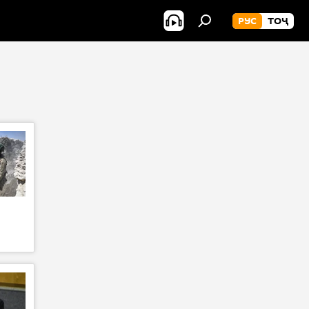
РУС
ТОҶ