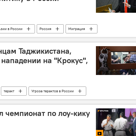
зии в России
Россия
Миграция
нцам Таджикистана,
нападении на "Крокус",
теракт
Угроза терактов в России
суд
 чемпионат по лоу-кику