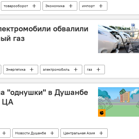
товарооборот
Экономика
импорт
лектромобили обвалили
ый газ
Энергетика
электромобиль
газ
на "однушки" в Душанбе
х ЦА
Новости Душанбе
Центральная Азия