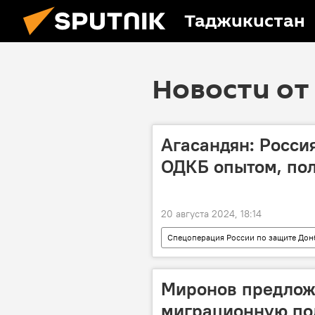
Таджикистан
Новости от 
Агасандян: Росси
ОДКБ опытом, по
20 августа 2024, 18:14
Спецоперация России по защите Дон
военные учения
Армия и во
Миронов предлож
миграционную по