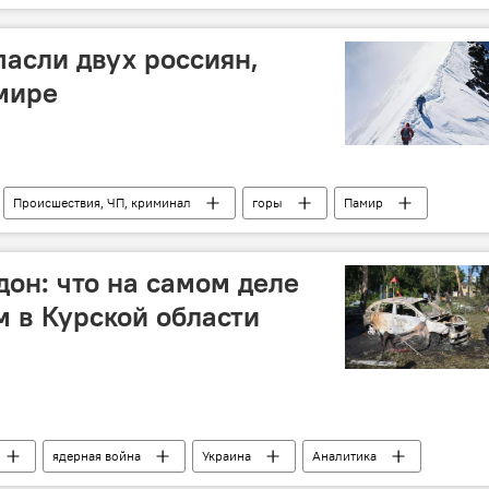
пасли двух россиян,
мире
Происшествия, ЧП, криминал
горы
Памир
он: что на самом деле
 в Курской области
ядерная война
Украина
Аналитика