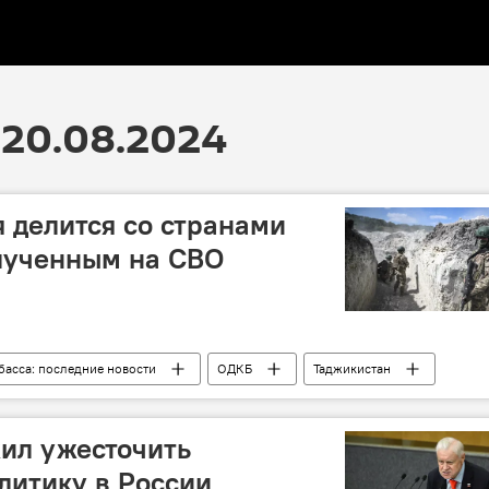
20.08.2024
я делится со странами
лученным на СВО
басса: последние новости
ОДКБ
Таджикистан
оружение
Россия
ил ужесточить
литику в России