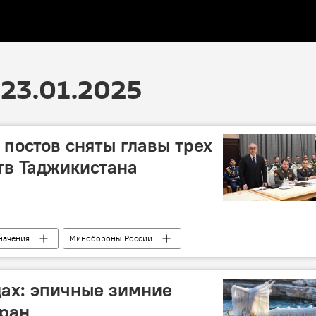
23.01.2025
 постов сняты главы трех
тв Таджикистана
значения
Минобороны России
Генпрокуратура Таджикистана
Эмомали Рахмон
ах: эпичные зимние
тран