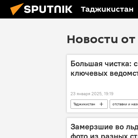
Таджикистан
Новости от 
Большая чистка: с
ключевых ведомс
23 января 2025, 19:19
Таджикистан
отставки и на
Служба связи Таджикистана
Аналитика
Замерзшие во льд
фото из разных с