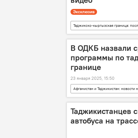
Эксклюзив
Таджикско-кыргызская граница: пос
Кыргызстан
Новости Худжа
В ОДКБ назвали с
программы по та
границе
23 января 2025, 15:50
Афганистан и Таджикистан: новости н
Афганистан
Центральная А
Таджикистанцев с
автобуса на трасс