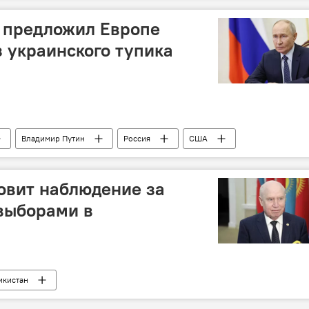
н предложил Европе
 украинского тупика
Владимир Путин
Россия
США
Европа и ЕС
овит наблюдение за
выборами в
икистан