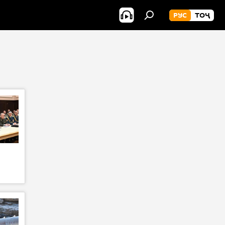
РУС
ТОҶ