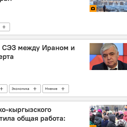
е СЭЗ между Ираном и
ерта
Экономика
Мнение
ко-кыргызского
тила общая работа: