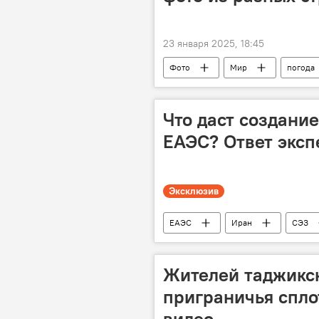
23 января 2025, 18:45
Фото
Мир
погода
Что даст создани
ЕАЭС? Ответ эксп
Эксклюзив
ЕАЭС
Иран
СЭЗ
Жителей таджикс
приграничья спло
видео