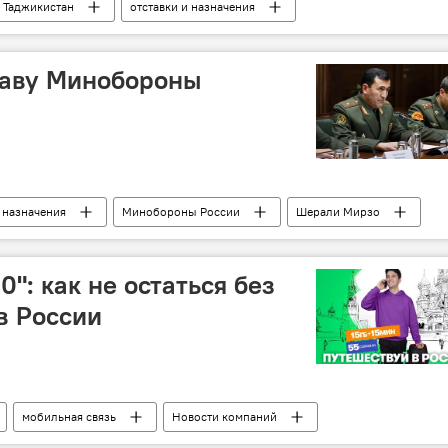
Таджикистан
отставки и назначения
лаву Минобороны
и назначения
Минобороны России
Шерали Мирзо
0": как не остаться без
в России
мобильная связь
Новости компаний