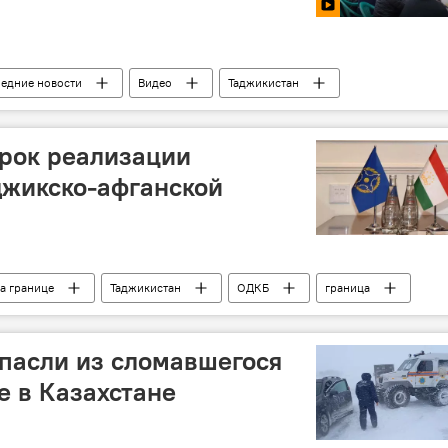
ледние новости
Видео
Таджикистан
нда и Согдийской области
граница
рок реализации
джикско-афганской
а границе
Таджикистан
ОДКБ
граница
зия
безопасность
пасли из сломавшегося
е в Казахстане