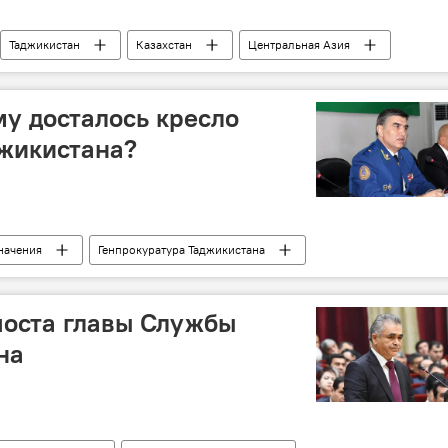
Таджикистан
Казахстан
Центральная Азия
му досталось кресло
джикистана?
значения
Генпрокуратура Таджикистана
 поста главы Службы
на