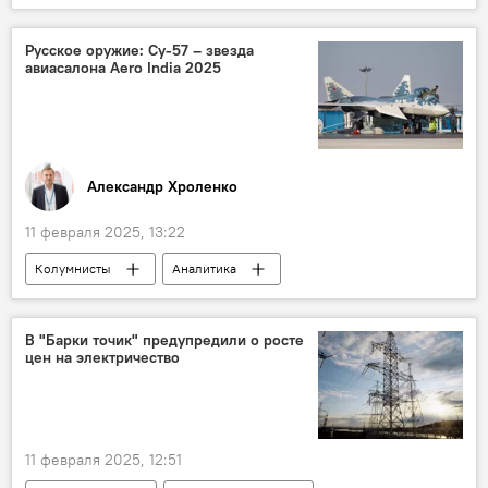
Таджикистан
Афганистан
Русское оружие: Су-57 – звезда
авиасалона Aero India 2025
Александр Хроленко
11 февраля 2025, 13:22
Колумнисты
Аналитика
Армия и вооружение
Россия
Индия
Мир
оружие
В "Барки точик" предупредили о росте
цен на электричество
11 февраля 2025, 12:51