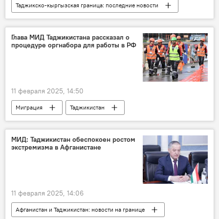
Таджикско-кыргызская граница: последние новости
Таджикистан
Кыргызстан
граница
Глава МИД Таджикистана рассказал о
процедуре оргнабора для работы в РФ
11 февраля 2025, 14:50
Миграция
Таджикистан
Новости мигрантов из Центральной Азии в России
Россия
МИД Таджикистана
МИД: Таджикистан обеспокоен ростом
экстремизма в Афганистане
Сироджиддин Мухриддин
11 февраля 2025, 14:06
Афганистан и Таджикистан: новости на границе