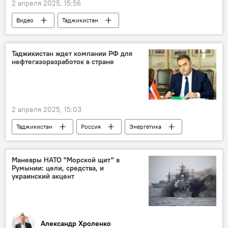
2 апреля 2025, 15:56
Видео
Таджикистан
Новости Худжанда и Согдийской области
Великая Отечественная война (1941-1945)
Таджикистан ждет компании РФ для
нефтегазоразработок в стране
9 мая - День Победы в Великой Отечественной войне
81-летие Победы в Великой Отечественной войне
2 апреля 2025, 15:03
Таджикистан
Россия
Энергетика
Экономика
Маневры НАТО "Морской щит" в
Румынии: цели, средства, и
украинский акцент
Александр Хроленко