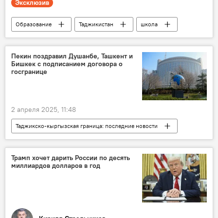
Эксклюзив
Образование
Таджикистан
школа
Минобрнауки Таджикистана
Пекин поздравил Душанбе, Ташкент и
Бишкек с подписанием договора о
госгранице
2 апреля 2025, 11:48
Таджикско-кыргызская граница: последние новости
Китай
Таджикистан
Узбекистан
Кыргызстан
граница
Трамп хочет дарить России по десять
миллиардов долларов в год