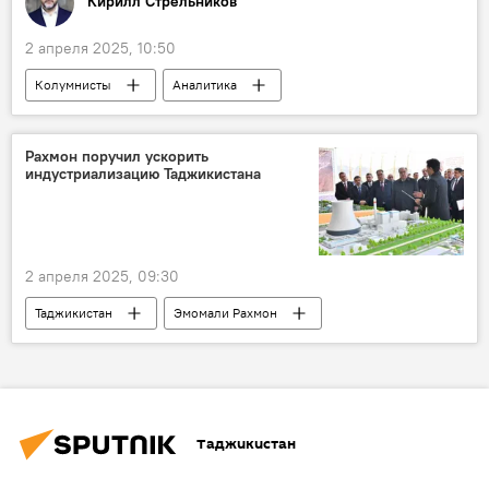
Кирилл Стрельников
2 апреля 2025, 10:50
Колумнисты
Аналитика
Дональд Трамп
Мир
США
Россия
Политика
Рахмон поручил ускорить
индустриализацию Таджикистана
2 апреля 2025, 09:30
Таджикистан
Эмомали Рахмон
Министерство промышленности Таджикистана
Экономика
Новости Худжанда и Согдийской области
Таджикистан