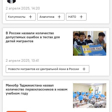
2 апреля 2025, 14:20
Колумнисты
Аналитика
НАТО
Румыния
Армия и вооружение
военные учения
В России назвали количество
допустимых ошибок в тестах для
детей мигрантов
2 апреля 2025, 13:41
Новости мигрантов из Центральной Азии в России
Миграция
Россия
Образование
школа
Минобр Таджикистана назвал
количество первоклассников в новом
учебном году