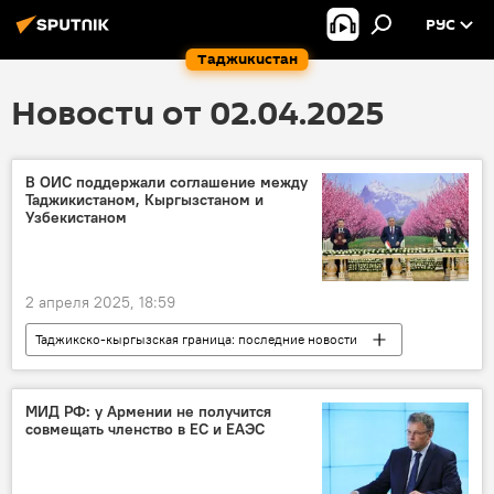
РУС
Таджикистан
Новости от 02.04.2025
В ОИС поддержали соглашение между
Таджикистаном, Кыргызстаном и
Узбекистаном
2 апреля 2025, 18:59
Таджикско-кыргызская граница: последние новости
Таджикистан
Центральная Азия
Кыргызстан
Узбекистан
граница
МИД РФ: у Армении не получится
совмещать членство в ЕС и ЕАЭС