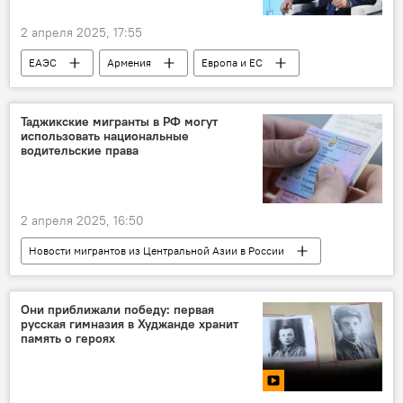
2 апреля 2025, 17:55
ЕАЭС
Армения
Европа и ЕС
МИД РФ
Таджикские мигранты в РФ могут
использовать национальные
водительские права
2 апреля 2025, 16:50
Новости мигрантов из Центральной Азии в России
Миграция
Россия
Таджикистан
Транспорт
Они приближали победу: первая
русская гимназия в Худжанде хранит
память о героях