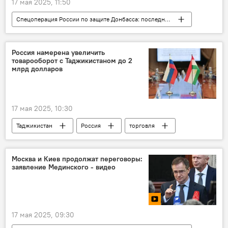
17 мая 2025, 11:50
Спецоперация России по защите Донбасса: последние новости
Колумнисты
Аналитика
Политика
Россия
Украина
НАТО
Россия намерена увеличить
товарооборот с Таджикистаном до 2
млрд долларов
17 мая 2025, 10:30
Таджикистан
Россия
торговля
товарооборот
РФ - Исламский мир: KazanForum-2025
Москва и Киев продолжат переговоры:
заявление Мединского - видео
Экономика
17 мая 2025, 09:30