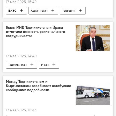
17 мая 2025, 15:49
ЕАЭС
Афганистан
торговля
талибы
РФ - Исламский мир: KazanForum-2025
Главы МИД Таджикистана и Ирана
отметили важность регионального
сотрудничества
17 мая 2025, 14:40
Таджикистан
Иран
Сироджиддин Мухриддин
Тегеран
МИД Таджикистана
Между Таджикистаном и
Кыргызстаном возобновят автобусное
сообщение: подробности
17 мая 2025, 13:45