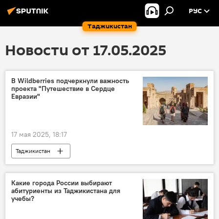
РУС
Таджикистан
Новости от 17.05.2025
В Wildberries подчеркнули важность
проекта "Путешествие в Сердце
Евразии"
17 мая 2025, 18:17
Таджикистан
РФ - Исламский мир: KazanForum-2025
Культура
Казань
Россия
Какие города России выбирают
абитуриенты из Таджикистана для
учебы?