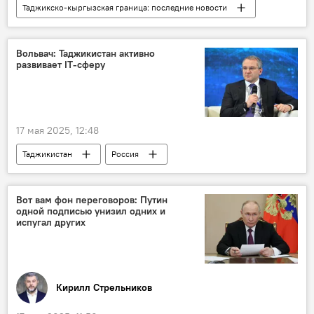
Таджикско-кыргызская граница: последние новости
Таджикистан
Кыргызстан
Транспорт
Минтранс Таджикистана
Вольвач: Таджикистан активно
развивает IT-сферу
Азим Иброхим
17 мая 2025, 12:48
Таджикистан
Россия
РФ - Исламский мир: KazanForum-2025
цифровые технологии
Вот вам фон переговоров: Путин
одной подписью унизил одних и
испугал других
Кирилл Стрельников