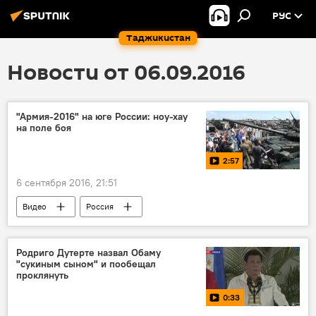
РУС
Таджикистан
Новости от 06.09.2016
"Армия-2016" на юге России: ноу-хау
на поле боя
2:57
6 сентября 2016, 21:51
Видео
Россия
Родриго Дутерте назвал Обаму
"сукиным сыном" и пообещал
проклянуть
0:33