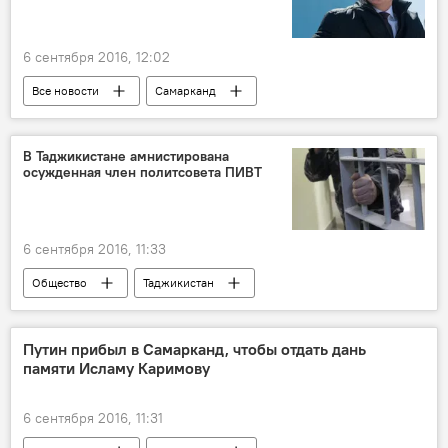
6 сентября 2016, 12:02
Все новости
Самарканд
Владимир Путин
Ислам Каримов
Центральная Азия
В Таджикистане амнистирована
осужденная член политсовета ПИВТ
6 сентября 2016, 11:33
Общество
Таджикистан
Все новости
амнистия
ПИВТ
Путин прибыл в Самарканд, чтобы отдать дань
памяти Исламу Каримову
6 сентября 2016, 11:31