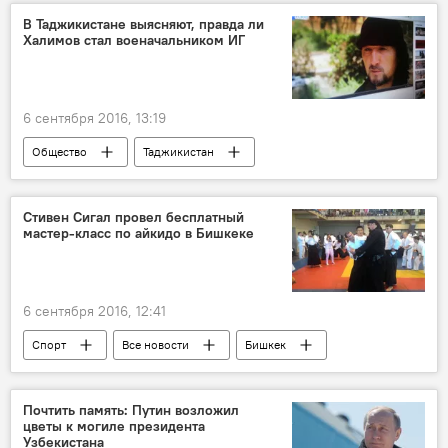
В Таджикистане выясняют, правда ли
Халимов стал военачальником ИГ
6 сентября 2016, 13:19
Общество
Таджикистан
Все новости
Гулмурод Халимов
ИГИЛ
Стивен Сигал провел бесплатный
мастер-класс по айкидо в Бишкеке
6 сентября 2016, 12:41
Спорт
Все новости
Бишкек
Стивен Сигал
Центральная Азия
Почтить память: Путин возложил
цветы к могиле президента
Узбекистана