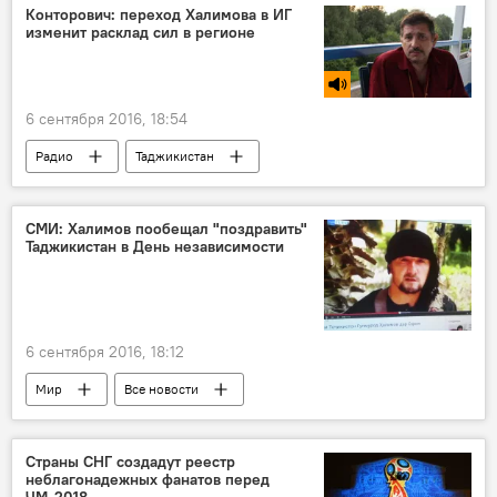
Конторович: переход Халимова в ИГ
изменит расклад сил в регионе
6 сентября 2016, 18:54
Радио
Таджикистан
СМИ: Халимов пообещал "поздравить"
Таджикистан в День независимости
6 сентября 2016, 18:12
Мир
Все новости
35 лет независимости Таджикистана
Таджикистан
ИГИЛ
Страны СНГ создадут реестр
неблагонадежных фанатов перед
ЧМ-2018