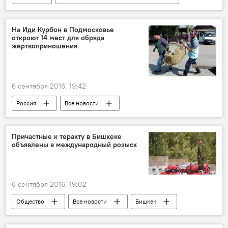
репетиция парада
35 лет независимости Таджикистана
На Иди Курбон в Подмосковье
откроют 14 мест для обряда
Таджикистан
Новости Душанбе
жертвоприношения
6 сентября 2016, 19:42
Россия
Все новости
мусульманство
праздник
Иди Курбон
Причастные к теракту в Бишкеке
объявлены в международный розыск
6 сентября 2016, 19:02
Общество
Все новости
Бишкек
взрыв
Центральная Азия