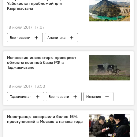
Узбекистан проблемой для
Кыргызстана
18 июля 2017, 17:07
Все новости
Аналитика
Кыргызстан
Узбекистан
Энергетика
торговля
Испанские инспекторы проверяют
объекты военной базы РФ в
Таджикистане
18 июля 2017, 16:50
Таджикистан
Все новости
Испания
Ярослав Рощупкин
201-я РВБ в Таджикистане
Россия
Иностранцы совершили более 16%
преступлений в Москве с начала года
военные учения