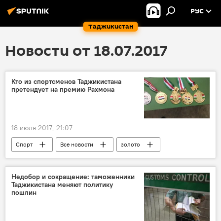
РУС
Таджикистан
Новости от 18.07.2017
Кто из спортсменов Таджикистана
претендует на премию Рахмона
18 июля 2017, 21:07
Спорт
Все новости
золото
чемпионат
сомони
премия
серебро
Эмомали Рахмон
Недобор и сокращение: таможенники
Таджикистана меняют политику
Таджикистан: свежие новости спорта
пошлин
Таджикистан
Олимпиада - 2024