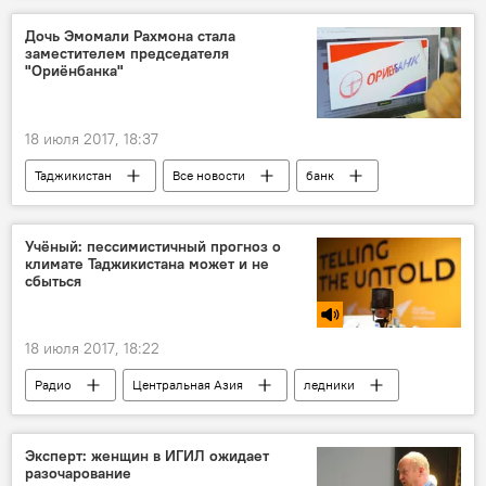
Дочь Эмомали Рахмона стала
заместителем председателя
"Ориёнбанка"
18 июля 2017, 18:37
Таджикистан
Все новости
банк
Эмомали Рахмон
Ташкент
отставки и назначения
Учёный: пессимистичный прогноз о
климате Таджикистана может и не
сбыться
18 июля 2017, 18:22
Радио
Центральная Азия
ледники
Таджикистан
Эксперт: женщин в ИГИЛ ожидает
разочарование