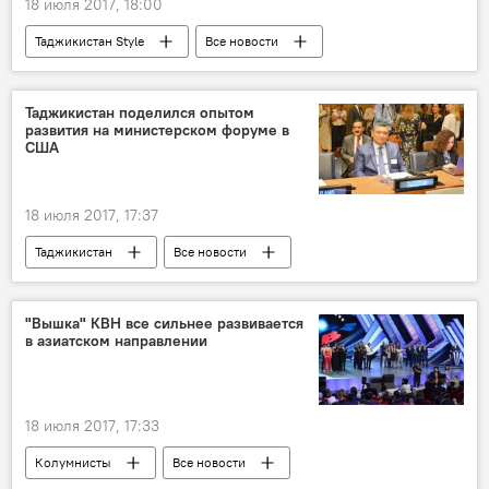
18 июля 2017, 18:00
Таджикистан Style
Все новости
клип
Истории успешных таджиков
Таджикистан
Культура
мода
Таджикистан поделился опытом
развития на министерском форуме в
США
18 июля 2017, 17:37
Таджикистан
Все новости
"Вышка" КВН все сильнее развивается
в азиатском направлении
18 июля 2017, 17:33
Колумнисты
Все новости