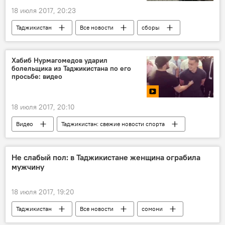
18 июля 2017, 20:23
Таджикистан
Все новости
сборы
пошлина
Хабиб Нурмагомедов ударил
болельщика из Таджикистана по его
просьбе: видео
18 июля 2017, 20:10
Видео
Таджикистан: свежие новости спорта
Хабиб Нурмагомедов
фанат
удар
Таджикистан
Спорт
Не слабый пол: в Таджикистане женщина ограбила
мужчину
Новости Душанбе
единоборства
18 июля 2017, 19:20
Таджикистан
Все новости
сомони