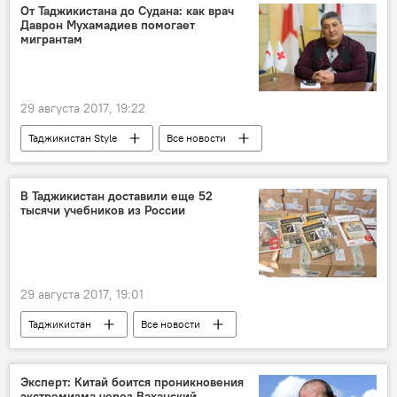
кредиты
От Таджикистана до Судана: как врач
Даврон Мухамадиев помогает
мигрантам
29 августа 2017, 19:22
Таджикистан Style
Все новости
Истории успешных таджиков
Таджикистан
Россия
В Таджикистан доставили еще 52
тысячи учебников из России
29 августа 2017, 19:01
Таджикистан
Все новости
русский язык
учебники
Россия
школа
Эксперт: Китай боится проникновения
экстремизма через Ваханский