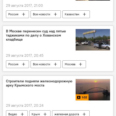
29 августа 2017, 21:00
Россия
Все новости
Казахстан
Кыргызстан
Беларусь
Армения
ПВО
Таджикистан
военные учения
В Москве перенесен суд над пятью
таджиками по делу о Хованском
кладбище
29 августа 2017, 20:45
Россия
Все новости
Москва
суд
драка
Хованское кладбище
Таджикистан
Строители подняли железнодорожную
арку Крымского моста
1:02
29 августа 2017, 20:24
Видео
Крым
железная дорога