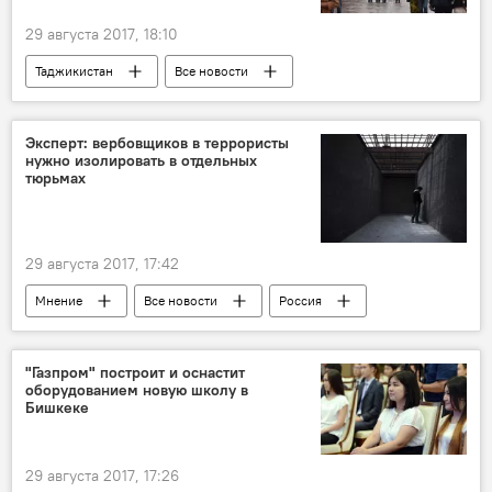
29 августа 2017, 18:10
Таджикистан
Все новости
выходные
праздник
Иди Курбон
День независимости Таджикистана
Эксперт: вербовщиков в террористы
нужно изолировать в отдельных
тюрьмах
29 августа 2017, 17:42
Мнение
Все новости
Россия
Александр Овечкин
"Газпром" построит и оснастит
оборудованием новую школу в
Бишкеке
29 августа 2017, 17:26