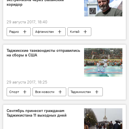
коридор
29 августа 2017, 18:40
Радио
Афганистан
Китай
терроризм
экстремизм
Таджикистан
Таджикские таэквондисты отправились
на сборы в США
29 августа 2017, 18:25
Спорт
Все новости
Таджикистан
США
таэквон-до
тренировка
Таджикистан: свежие новости спорта
Сентябрь принесет гражданам
Таджикистана 11 выходных дней