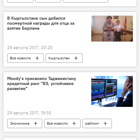
Россия
Строительство
В Кыргызстане сын добился
посмертной награды для отца за
взятие Берлина
29 августа 2017, 20:20
Все новости
Кыргызстан
Великая Отечественная война (1941-1945)
Центральная Азия
Moody’s присвоило Таджикистану
кредитный ранг "B3, устойчивое
развитие"
29 августа 2017, 19:50
Экономика
Все новости
рейтинг
устойчивое развитие
Таджикистан