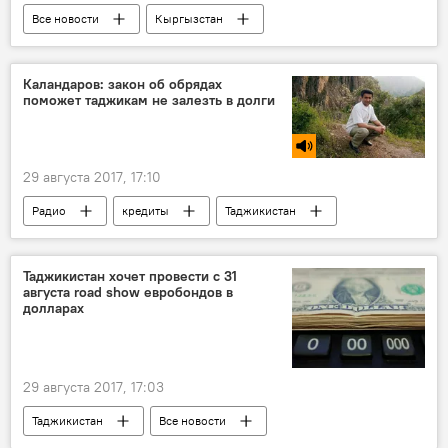
Все новости
Кыргызстан
"Газпром"
Центральная Азия
Россия
Каландаров: закон об обрядах
поможет таджикам не залезть в долги
29 августа 2017, 17:10
Радио
кредиты
Таджикистан
праздник
закон
Таджикистан хочет провести с 31
августа road show евробондов в
долларах
29 августа 2017, 17:03
Таджикистан
Все новости