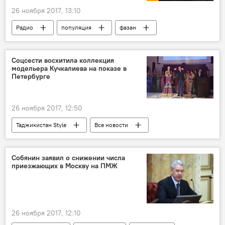
26 ноября 2017, 13:10
Радио
популяция
фазан
Таджикистан
Соцсести восхитила коллекция
модельера Кучкалиева на показе в
Петербурге
26 ноября 2017, 12:50
Таджикистан Style
Все новости
Санкт-Петербург
мода
показ мод
Истории успешных таджиков
Собянин заявил о снижении числа
приезжающих в Москву на ПМЖ
26 ноября 2017, 12:10