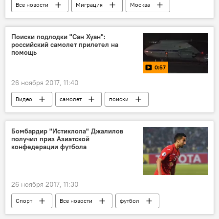
Все новости
Миграция
Москва
Сергей Собянин
ПМЖ
Новости мигрантов из Центральной Азии в России
Поиски подлодки "Сан Хуан":
российский самолет прилетел на
помощь
0:57
26 ноября 2017, 11:40
Видео
самолет
поиски
подлодка
Бомбардир "Истиклола" Джалилов
получил приз Азиатской
конфедерации футбола
26 ноября 2017, 11:30
Спорт
Все новости
футбол
приз
Таджикистан: свежие новости спорта