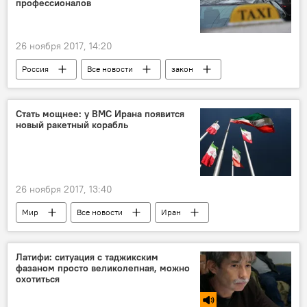
профессионалов
26 ноября 2017, 14:20
Россия
Все новости
закон
Транспорт
Стать мощнее: у ВМС Ирана появится
новый ракетный корабль
26 ноября 2017, 13:40
Мир
Все новости
Иран
корабль
ракета
Армия и вооружение
Латифи: ситуация с таджикским
фазаном просто великолепная, можно
охотиться