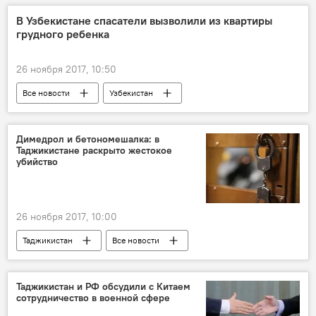
Таджикистан
В Узбекистане спасатели вызволили из квартиры
грудного ребенка
26 ноября 2017, 10:50
Все новости
Узбекистан
Центральная Азия
Димедрол и бетономешалка: в
Таджикистане раскрыто жестокое
убийство
26 ноября 2017, 10:00
Таджикистан
Все новости
убийство
подозреваемый
таблетки
Происшествия, ЧП, криминал
Таджикистан и РФ обсудили с Китаем
сотрудничество в военной сфере