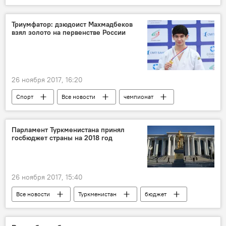
Мир
Триумфатор: дзюдоист Махмадбеков
взял золото на первенстве России
26 ноября 2017, 16:20
Спорт
Все новости
чемпионат
дзюдо
Таджикистан: свежие новости спорта
Россия
Таджикистан
Парламент Туркменистана принял
госбюджет страны на 2018 год
26 ноября 2017, 15:40
Все новости
Туркменистан
бюджет
Центральная Азия