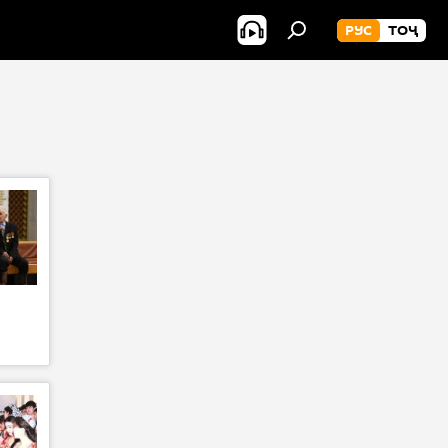
РУС
ТОҶ