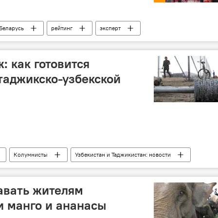
Беларусь
рейтинг
эксперт
кистан
военные учения
: как готовится
таджикско-узбекской
Колумнисты
Узбекистан и Таджикистан: новости
саперы
разминирование
Центральная Азия
авать жителям
 манго и ананасы