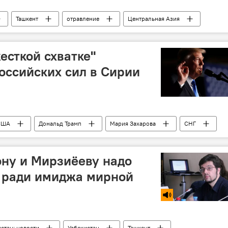
Ташкент
отравление
Центральная Азия
есткой схватке"
оссийских сил в Сирии
США
Дональд Трамп
Мария Захарова
СНГ
ну и Мирзиёеву надо
я ради имиджа мирной
стан: новости
Узбекистан
Ташкент