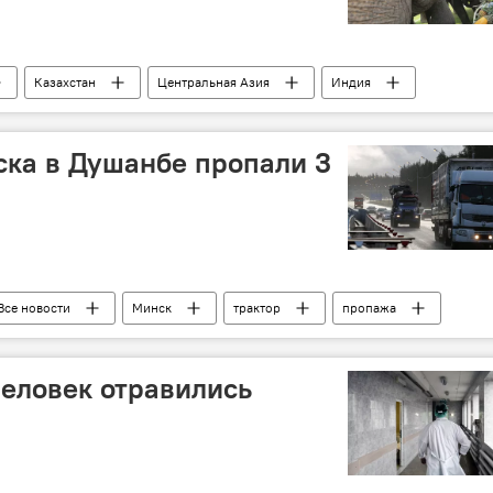
Казахстан
Центральная Азия
Индия
ска в Душанбе пропали 3
Все новости
Минск
трактор
пропажа
и Душанбе
человек отравились