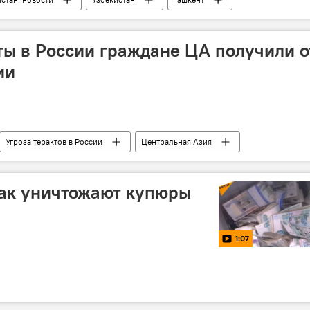
Эмомали Рахмон
Шавкат Мирзиёев
Центральная Азия
Таджикистан
переговоры
ты в России граждане ЦА получили о
ии
Угроза терактов в России
Центральная Азия
ИГИЛ
как уничтожают купюры
1:07