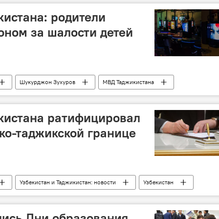
истана: родители
коном за шалости детей
Шукурджон Зухуров
МВД Таджикистана
кистана ратифицировал
ско-таджикской границе
Узбекистан и Таджикистан: новости
Узбекистан
лись Дни образования