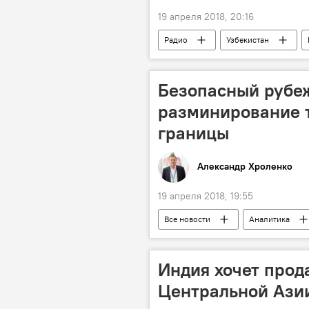
19 апреля 2018, 20:16
Радио
Узбекистан
Армия и вооружение
Таджи
Безопасный рубеж
разминирование 
границы
Александр Хроленко
19 апреля 2018, 19:55
Все новости
Аналитика
Узбекистан
граница
Таджикистан
Индия хочет прод
Центральной Азии