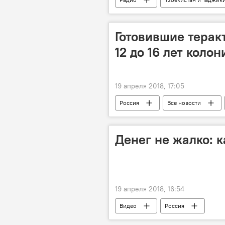
Бишкек
Ферганская долина
страны
отношения
Готовившие терак
Новости Душанбе
12 до 16 лет колон
19 апреля 2018, 17:05
Россия
Все новости
ФСБ России
терроризм
Денег не жалко: 
19 апреля 2018, 16:54
Видео
Россия