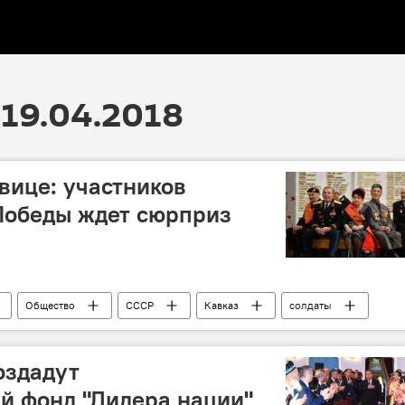
19.04.2018
вице: участников
Победы ждет сюрприз
Общество
СССР
Кавказ
солдаты
9 мая - День Победы в Великой Отечественной войне
ия
оздадут
й фонд "Лидера нации"