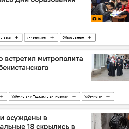
10
ставка
университет
Образование
о встретил митрополита
збекистанского
Узбекистан и Таджикистан: новости
Узбекистан
Туркменистан
Кыргызстан
Пасха
собор
Новости Душанбе
и осуждены в
тальные 18 скрылись в