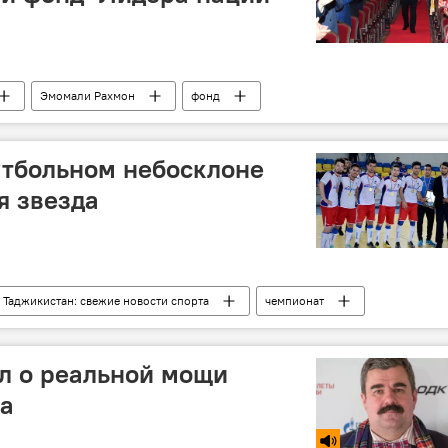
Эмомали Рахмон
фонд
утбольном небосклоне
я звезда
Таджикистан: свежие новости спорта
чемпионат
л о реальной мощи
на