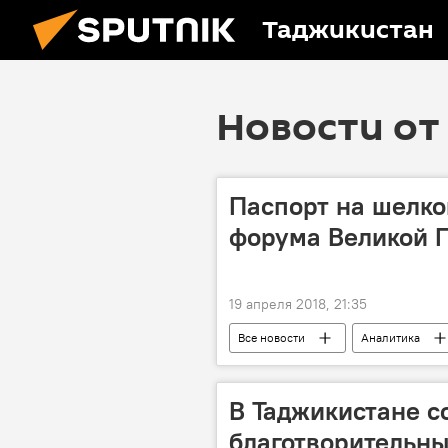
Таджикистан
Новости от 
Паспорт на шелко
форума Великой 
19 апреля 2018, 21:35
Все новости
Аналитика
партизаны
сюрприз
Вторая мировая война
Росс
В Таджикистане с
благотворительны