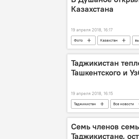
Казахстана
19 апреля 2018, 16:17
Фото
Казахстан
вы
Новости Душанбе
Таджикистан тепл
Ташкентского и У
19 апреля 2018, 16:15
Таджикистан
Все новости
Ташкент
Центральная Азия
церковь
православие
Семь членов семь
Таджикистане, ос