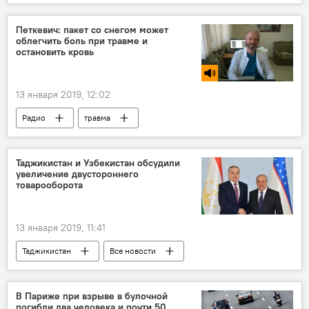
Узбекистан
закон
честь
Центральная Азия
учителя
Петкевич: пакет со снегом может
облегчить боль при травме и
остановить кровь
13 января 2019, 12:02
Радио
травма
Таджикистан и Узбекистан обсудили
увеличение двустороннего
товарооборота
13 января 2019, 11:41
Таджикистан
Все новости
Экономика
Узбекистан
товарооборот
Сироджиддин Мухриддин
В Париже при взрыве в булочной
погибли два человека и почти 50