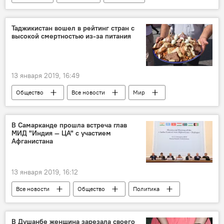
рабство
Таджикистан вошел в рейтинг стран с
высокой смертностью из-за питания
13 января 2019, 16:49
Общество
Все новости
Мир
страна
питание
смерть
В Самарканде прошла встреча глав
МИД "Индия — ЦА" с участием
Афганистана
13 января 2019, 16:12
Все новости
Общество
Политика
Самарканд
Узбекистан
Индия
Центральная Азия
Афганистан
В Душанбе женщина зарезала своего