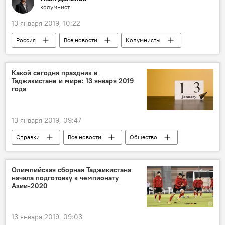
колумнист
13 января 2019, 10:22
Россия
Все новости
Колумнисты
Аналитика
Экономика
Мнение
санкции
Какой сегодня праздник в
Таджикистане и мире: 13 января 2019
года
13 января 2019, 09:47
Справки
Все новости
Общество
праздник
событие
Какой сегодня праздник: календарь важных дат 2026
Олимпийская сборная Таджикистана
начала подготовку к чемпионату
Мир
Таджикистан
Азии-2020
13 января 2019, 09:03