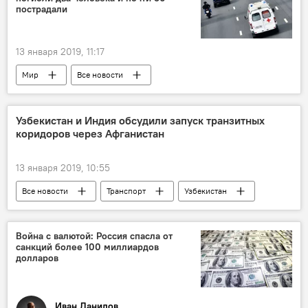
переговоры
пострадали
Узбекистан и Таджикистан: новости
13 января 2019, 11:17
Мир
Все новости
Происшествия, ЧП, криминал
Франция
Париж
взрыв
погибшие
Узбекистан и Индия обсудили запуск транзитных
коридоров через Афганистан
13 января 2019, 10:55
Все новости
Транспорт
Узбекистан
Индия
Афганистан
Центральная Азия
транзит
Война с валютой: Россия спасла от
санкций более 100 миллиардов
долларов
Иван Данилов