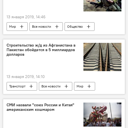
13 января 2019, 14:46
Мир
Все новости
Общество
война
Строительство ж/д из Афганистана в
Пакистан обойдется в 5 миллиардов
долларов
13 января 2019, 14:10
Транспорт
Все новости
Мир
Узбекистан
Афганистан
Пакистан
железная дорога
Строительство
СМИ назвали "союз России и Китая"
американским кошмаром