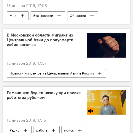
13 января 2019, 17:58
Мир
Все новости
Общество
США
помилование
В Московской области мигрант из
Центральной Азии до полусмерти
избил земляка
13 января 2019, 17:37
Новости мигрантов из Центральной Азии в России
Россия
Происшествия, ЧП, криминал
Все новости
Миграция
Романенко: будьте начеку при поиске
работы за рубежом
Центральная Азия
Подмосковье
13 января 2019, 17:15
Радио
работа
поиск