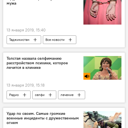
мужа
переговоры
13 января 2019, 15:40
Таджикистан
Все новости
Происшествия, ЧП, криминал
убийство
Новости Душанбе
Толстая назвала селфиманию
расстройством психики, которое
лечится в клинике
13 января 2019, 15:18
Радио
селфи
лечение
Удар по своим. Самые громкие
военные инциденты с дружественным
огнем