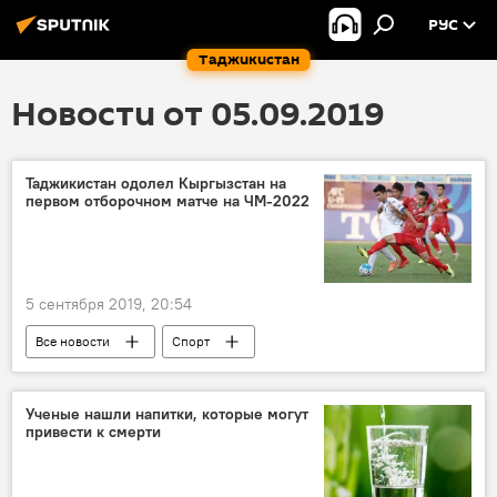
РУС
Таджикистан
Новости от 05.09.2019
Таджикистан одолел Кыргызстан на
первом отборочном матче на ЧМ-2022
5 сентября 2019, 20:54
Все новости
Спорт
Таджикистан: свежие новости спорта
Кыргызстан
футбол
Ученые нашли напитки, которые могут
привести к смерти
ЧМ-2022 по футболу
Таджикистан