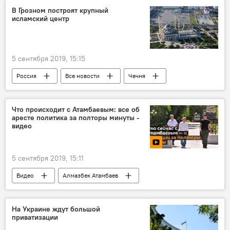
В Грозном построят крупный
исламский центр
5 сентября 2019, 15:15
Россия
Все новости
Чечня
ислам
Что происходит с Атамбаевым: все об
аресте политика за полторы минуты -
видео
5 сентября 2019, 15:11
Видео
Алмазбек Атамбаев
Кыргызстан
арест
штурм
животные
На Украине ждут большой
приватизации