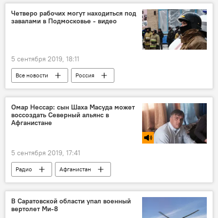
Четверо рабочих могут находиться под
завалами в Подмосковье - видео
5 сентября 2019, 18:11
Все новости
Россия
Происшествия, ЧП, криминал
Подмосковье
МЧС России
Омар Нессар: сын Шаха Масуда может
воссоздать Северный альянс в
Афганистане
5 сентября 2019, 17:41
Радио
Афганистан
Ахмад Шах Масуд
США
талибы
В Саратовской области упал военный
вертолет Ми-8