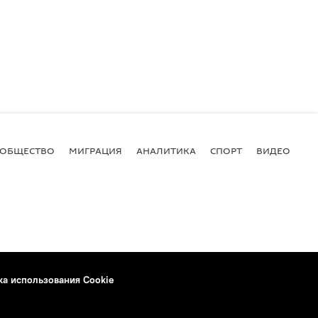
ОБЩЕСТВО
МИГРАЦИЯ
АНАЛИТИКА
СПОРТ
ВИДЕО
И
ка использования Cookie