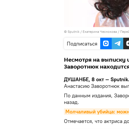
©
Sputnik
/ Екатерина Чеснокова
/
Перей
Подписаться
Несмотря на выписку и
Заворотнюк находится
ДУШАНБЕ, 8 окт — Sputnik
Анастасию Заворотнюк вы
По данным издания, Завор
назад.
Молчаливый убийца: можн
Отмечается, что актриса д