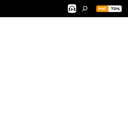
РУС
ТОҶ