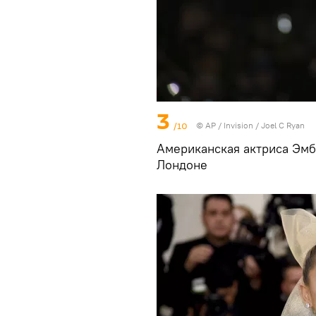
3
/10
© AP / Invision / Joel C Ryan
Американская актриса Эмб
Лондоне