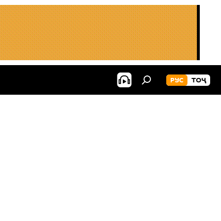
РУС
ТОҶ