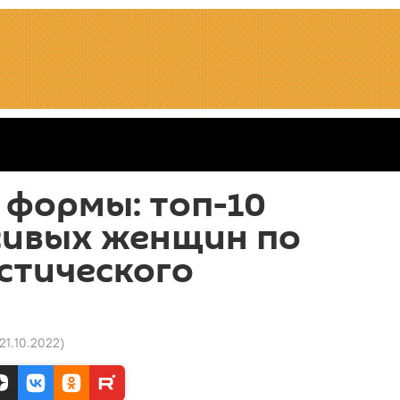
 формы: топ-10
сивых женщин по
стического
 21.10.2022
)