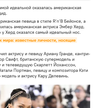
амой идеальной оказалась американская
дид.
риканская певица в стиле R’n’B Бейонсе, а
жилась американская актриса Эмбер Херд.
о у Херд оказался самый идеальный нос.
 мира: известные личности, носящие 
ючил актрису и певицу Ариану Гранде, кантри-
ор Свифт, британскую супермодель и
у и телеведущую Скарлетт Йоханссон,
Натали Портман, певицу и композитора Кэти
 модель и актрису Кару Делевинь.