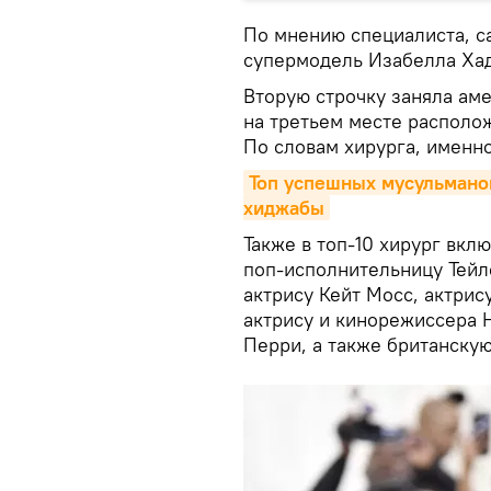
По мнению специалиста, с
супермодель Изабелла Ха
Вторую строчку заняла аме
на третьем месте располо
По словам хирурга, именн
Топ успешных мусульманок
хиджабы
Также в топ-10 хирург вкл
поп-исполнительницу Тейл
актрису Кейт Мосс, актрис
актрису и кинорежиссера 
Перри, а также британскую