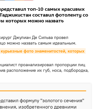
представил топ-10 самых красивых
 Таджикистан составил фотоленту со
мы которых можно назвать
хирург Джулиан Де Сильва провел
лицо можно назвать самым идеальным.
курьезные фото знаменитостей, которых 
ециалист проанализировал пропорции лиц
ив расположение их губ, носа, подбородка,
едставил формулу "золотого сечения"
авнения, изобретенного древними