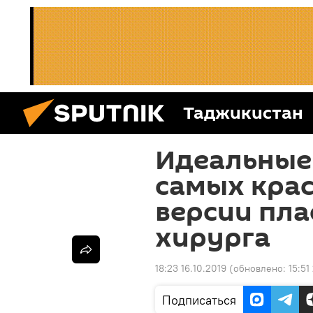
Таджикистан
Идеальные
самых кра
версии пла
хирурга
18:23 16.10.2019
(обновлено:
15:51
Подписаться