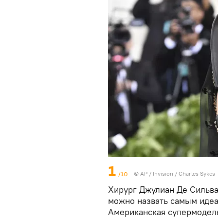
1
/10
© AP / Invision / Charles Sykes
Хирург Джулиан Де Сильва
можно назвать самым иде
Американская супермодель