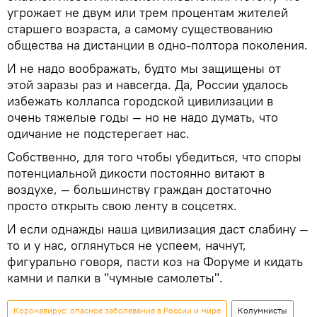
угрожает не двум или трем процентам жителей
старшего возраста, а самому существованию
общества на дистанции в одно-полтора поколения.
И не надо воображать, будто мы защищены от
этой заразы раз и навсегда. Да, России удалось
избежать коллапса городской цивилизации в
очень тяжелые годы — но не надо думать, что
одичание не подстерегает нас.
Собственно, для того чтобы убедиться, что споры
потенциальной дикости постоянно витают в
воздухе, — большинству граждан достаточно
просто открыть свою ленту в соцсетях.
И если однажды наша цивилизация даст слабину —
то и у нас, оглянуться не успеем, начнут,
фигурально говоря, пасти коз на Форуме и кидать
камни и палки в "чумные самолеты".
Коронавирус: опасное заболевание в России и мире
Колумнисты