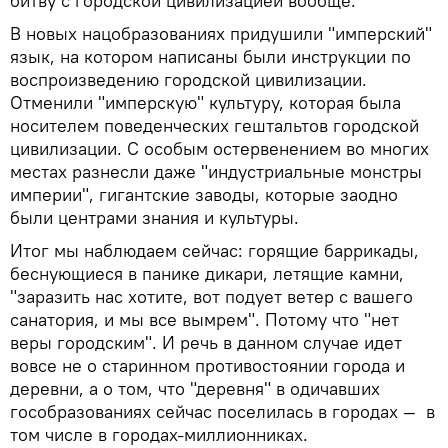
битву с городской цивилизацией вообще.
В новых нацобразованиях придушили "имперский"
язык, на котором написаны были инструкции по
воспроизведению городской цивилизации.
Отменили "имперскую" культуру, которая была
носителем поведенческих гештальтов городской
цивилизации. С особым остервенением во многих
местах разнесли даже "индустриальные монстры
империи", гигантские заводы, которые заодно
были центрами знания и культуры.
Итог мы наблюдаем сейчас: горящие баррикады,
беснующиеся в панике дикари, летящие камни,
"заразить нас хотите, вот подует ветер с вашего
санатория, и мы все вымрем". Потому что "нет
веры городским". И речь в данном случае идет
вовсе не о старинном противостоянии города и
деревни, а о том, что "деревня" в одичавших
гособразованиях сейчас поселилась в городах — в
том числе в городах-миллионниках.