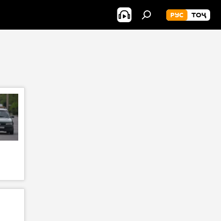
РУС
ТОҶ