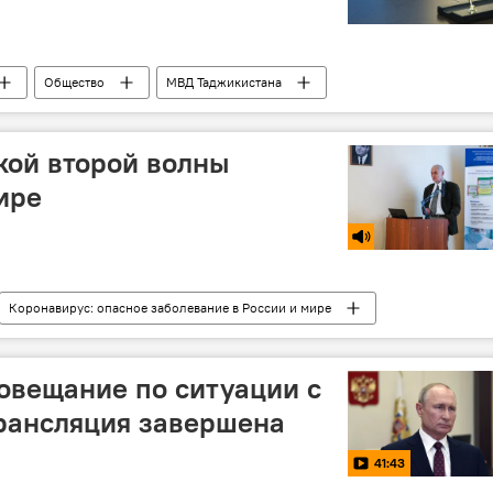
Общество
МВД Таджикистана
акой второй волны
ире
Коронавирус: опасное заболевание в России и мире
овещание по ситуации с
рансляция завершена
41:43