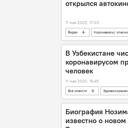
открылся автокин
11 мая 2020, 17:03
Видео
Коронавирус: опасно
В Узбекистане чи
коронавирусом пр
человек
11 мая 2020, 16:45
Все новости
Здравоохранен
Коронавирус: опасное заболевание в
Биография Нозим
известно о новом