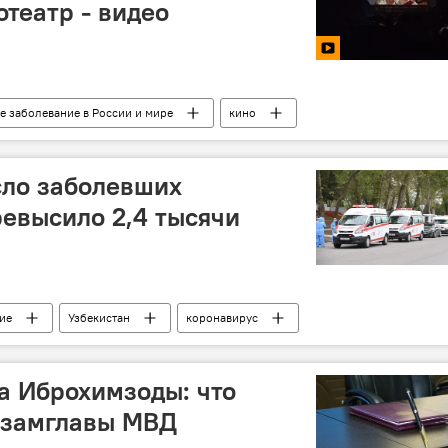
отеатр - видео
е заболевание в России и мире
кино
сло заболевших
евысило 2,4 тысячи
ие
Узбекистан
коронавирус
 России и мире
Центральная Азия
а Иброхимзоды: что
 замглавы МВД