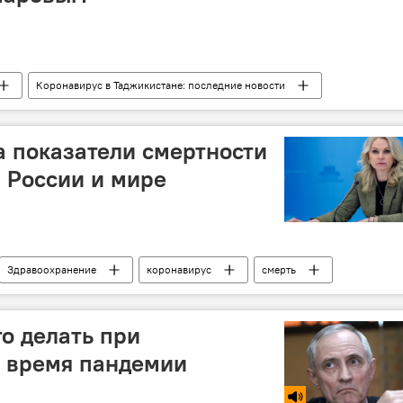
Коронавирус в Таджикистане: последние новости
а показатели смертности
в России и мире
Здравоохранение
коронавирус
смерть
 России и мире
Мир
то делать при
о время пандемии