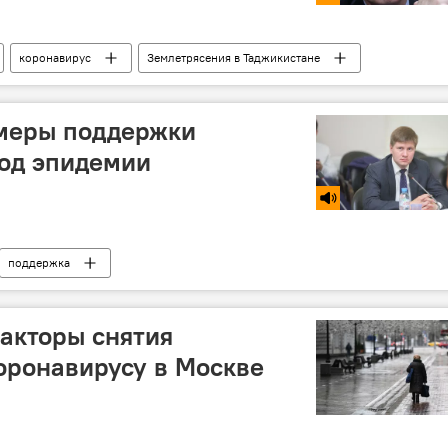
коронавирус
Землетрясения в Таджикистане
меры поддержки
иод эпидемии
поддержка
ние новости
акторы снятия
оронавирусу в Москве