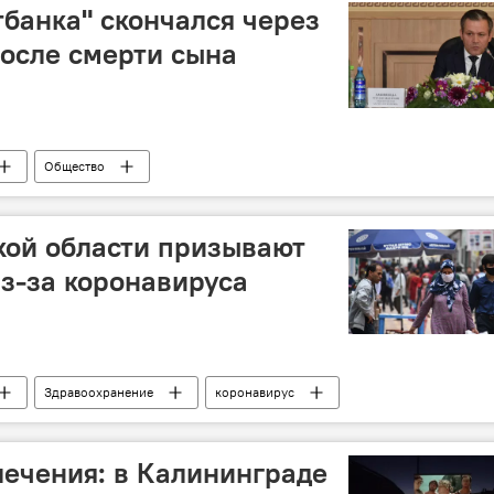
тбанка" скончался через
после смерти сына
Общество
ние новости
коронавирус
"Амонатбанк"
кой области призывают
из-за коронавируса
Здравоохранение
коронавирус
ние новости
Новости Худжанда и Согдийской области
ечения: в Калининграде