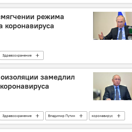
 России и мире
смягчении режима
а коронавируса
Здравоохранение
 России и мире
моизоляции замедлил
 коронавируса
Здравоохранение
Владимир Путин
коронавирус
 России и мире