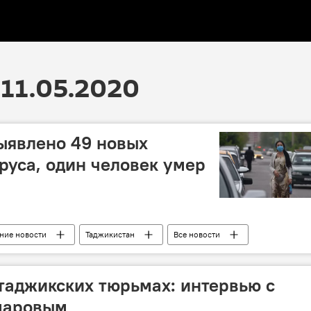
11.05.2020
ыявлено 49 новых
руса, один человек умер
ние новости
Таджикистан
Все новости
 таджикских тюрьмах: интервью с
маровым