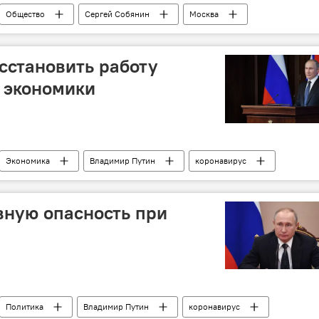
Общество
Сергей Собянин
Москва
опасное заболевание в России и мире
сстановить работу
 экономики
Экономика
Владимир Путин
коронавирус
 России и мире
вную опасность при
Политика
Владимир Путин
коронавирус