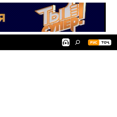
РУС
ТОҶ