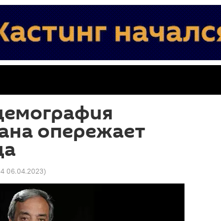
 демография
ана опережает
да
24 06.04.2023
)