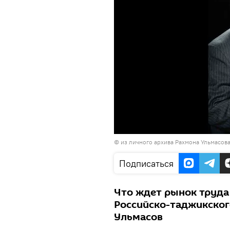
© из личного архива Рахмона Ульмасов
Подписаться
Что ждет рынок труда
Российско-таджикског
Ульмасов