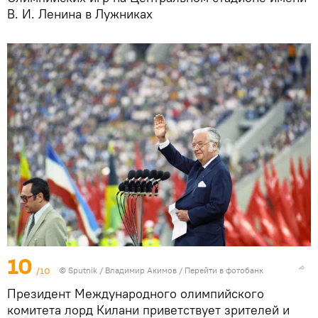
В. И. Ленина в Лужниках
10
/10
©
Sputnik
/ Владимир Акимов
/
Перейти в фотобанк
Президент Международного олимпийского
комитета лорд Килани приветствует зрителей и