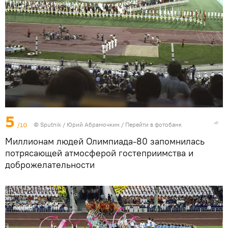
5
/10
©
Sputnik
/ Юрий Абрамочкин
/
Перейти в фотобанк
Миллионам людей Олимпиада-80 запомнилась
потрясающей атмосферой гостеприимства и
доброжелательности