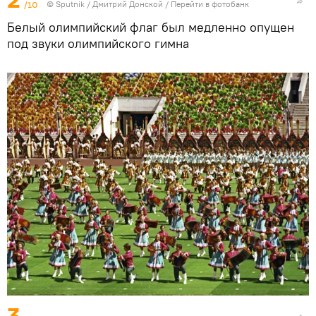
2
/10
©
Sputnik
/ Дмитрий Донской
/
Перейти в фотобанк
Белый олимпийский флаг был медленно опущен
под звуки олимпийского гимна
3