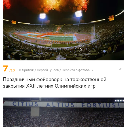
7
/10
©
Sputnik
/ Сергей Гунеев
/
Перейти в фотобанк
Праздничный фейерверк на торжественной
закрытия XXII летних Олимпийских игр