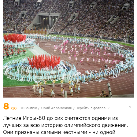
8
/10
©
Sputnik
/ Юрий Абрамочкин
/
Перейти в фотобанк
Летние Игры-80 до сих считаются одними из
лучших за всю историю олимпийского движения.
Они признаны самыми честными - ни одной