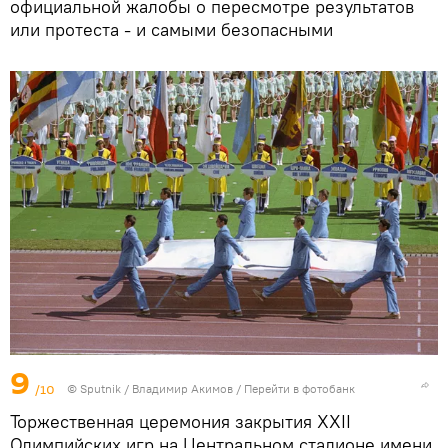
официальной жалобы о пересмотре результатов
или протеста - и самыми безопасными
9
/10
©
Sputnik
/ Владимир Акимов
/
Перейти в фотобанк
Торжественная церемония закрытия XXII
Олимпийских игр на Центральном стадионе имени