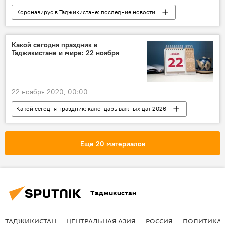
Коронавирус в Таджикистане: последние новости
Все новости
Таджикистан
коронавирус
Какой сегодня праздник в
Таджикистане и мире: 22 ноября
22 ноября 2020, 00:00
Какой сегодня праздник: календарь важных дат 2026
Общество
Справки
Все новости
праздник
событие
Еще 20 материалов
Таджикистан
ТАДЖИКИСТАН
ЦЕНТРАЛЬНАЯ АЗИЯ
РОССИЯ
ПОЛИТИКА