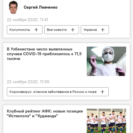
Сергей Левченко
22 ноября 2020, 11:41
Колумнисты
Все новости
Украина
электроэнергия
В Узбекистане число выявленных
случаев COVID-19 приблизилось к 71,5
тысячи
22 ноября 2020, 11:06
Коронавирус: опасное заболевание в России и мире
Все новости
коронавирус
Узбекистан
Клубный рейтинг АФК: новые позиции
"Истиклола" и "Худжанда"