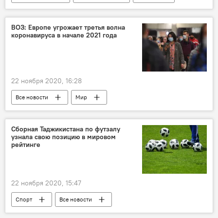
ВОЗ: Европе угрожает третья волна
коронавируса в начале 2021 года
22 ноября 2020, 16:28
Все новости
Мир
Коронавирус: опасное заболевание в России и мире
ВОЗ
коронавирус
Сборная Таджикистана по футзалу
узнала свою позицию в мировом
рейтинге
22 ноября 2020, 15:47
Спорт
Все новости
Таджикистан: свежие новости спорта