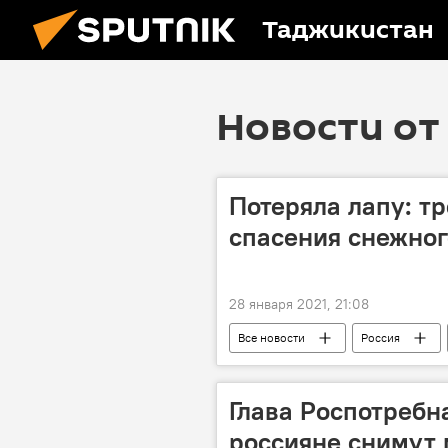
Таджикистан
Новости от 
Потеряла лапу: т
спасения снежног
28 января 2021, 21:08
Все новости
Россия
Глава Роспотребн
россияне снимут 