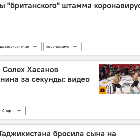
ы "британского" штамма коронавиру
дравоохранение
коронавирус
 России и мире
 Солех Хасанов
нина за секунды: видео
Спорт
Таджикистана бросила сына на