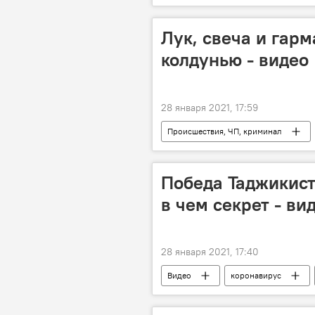
Коронавирус в Таджикистане: послед
Лук, свеча и гар
колдунью - видео
28 января 2021, 17:59
Происшествия, ЧП, криминал
Новости Душанбе
Победа Таджикист
в чем секрет - ви
28 января 2021, 17:40
Видео
коронавирус
Таджикистан