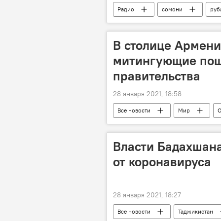
Радио
сомони
руб
Курсы валют в Таджикистане: сколько
В столице Армени
митингующие пош
правительства
28 января 2021, 18:58
Все новости
Мир
О
Видео
Власти Бадахшана
от коронавируса
28 января 2021, 18:27
Все новости
Таджикистан