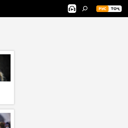
РУС
ТОҶ