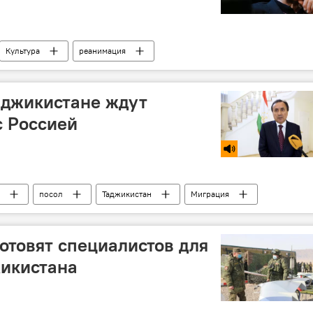
Культура
реанимация
 России и мире
Таджикистане ждут
с Россией
посол
Таджикистан
Миграция
готовят специалистов для
икистана