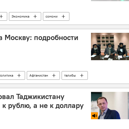
Экономика
сомони
в Москву: подробности
олитика
Афганистан
талибы
овал Таджикистану
к рублю, а не к доллару