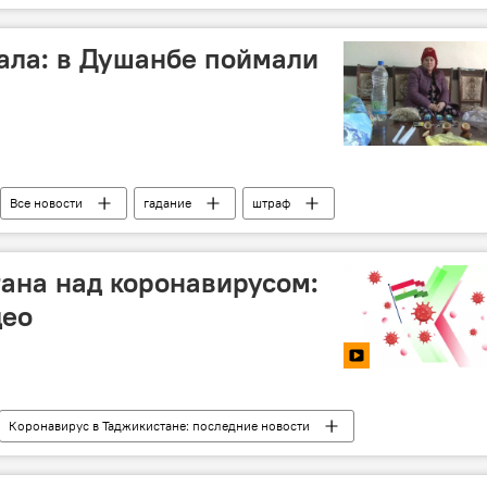
ние новости
коронавирус
Ташкент
мала: в Душанбе поймали
Все новости
гадание
штраф
ана над коронавирусом:
део
Коронавирус в Таджикистане: последние новости