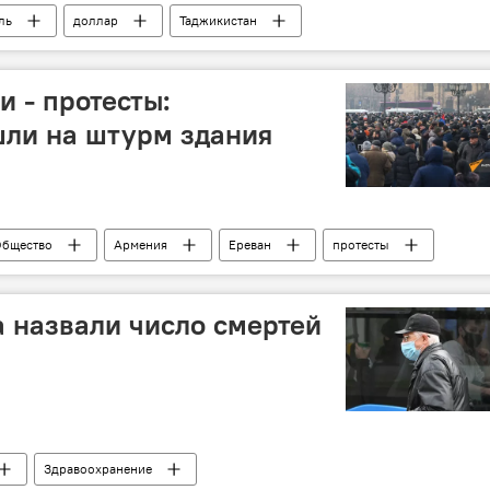
ль
доллар
Таджикистан
 стоит рубль, доллар, евро
и - протесты:
ли на штурм здания
бщество
Армения
Ереван
протесты
 назвали число смертей
Здравоохранение