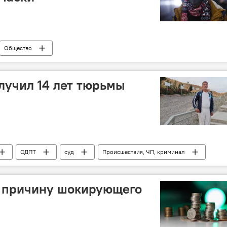
Общество
 России и мире
учил 14 лет тюрьмы
СДПТ
суд
Происшествия, ЧП, криминал
л причину шокирующего