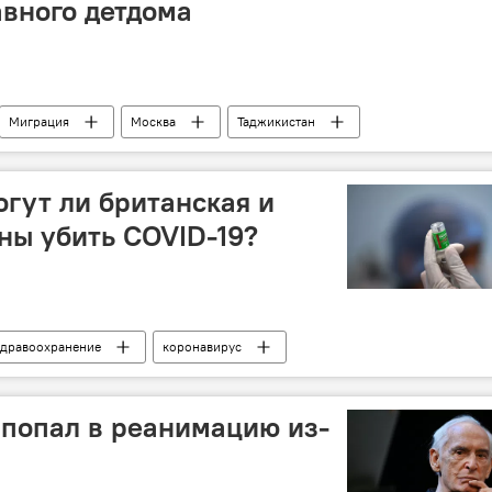
вного детдома
Миграция
Москва
Таджикистан
огут ли британская и
ны убить COVID-19?
дравоохранение
коронавирус
попал в реанимацию из-