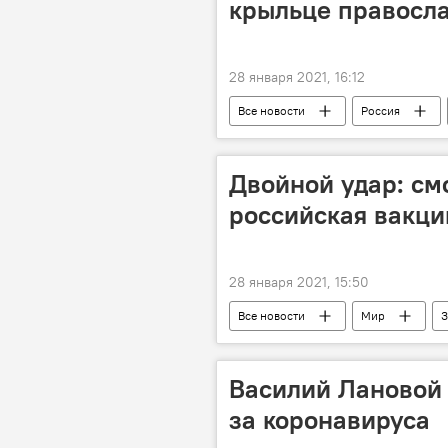
крыльце правосла
28 января 2021, 16:12
Все новости
Россия
Двойной удар: см
российская вакци
28 января 2021, 15:50
Все новости
Мир
З
вакцина от коронавируса
Василий Лановой 
за коронавируса