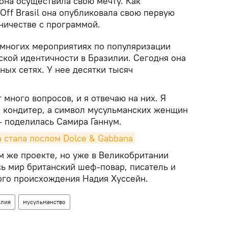
она осуществила свою мечту. Как
Off Brasil она опубликовала свою первую
ничестве с программой.
 многих мероприятиях по популяризации
ской идентичности в Бразилии. Сегодня она
ьных сетях. У нее десятки тысяч
много вопросов, и я отвечаю на них. Я
и кондитер, а символ мусульманских женщин
- поделилась Самира Ганнум.
 стала послом Dolce & Gabbana
м же проекте, но уже в Великобритании
сь мир британский шеф-повар, писатель и
го происхождения Надия Хуссейн.
илия
мусульманство