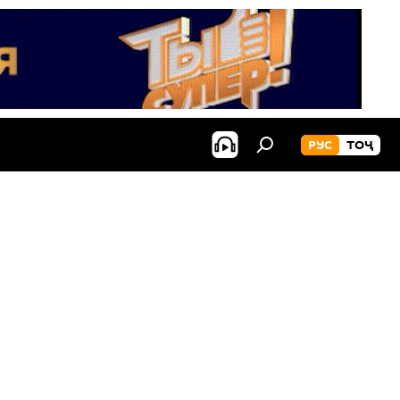
РУС
ТОҶ