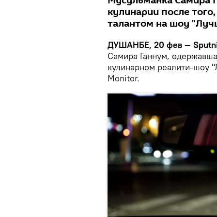
Мусульманка Самира Г
кулинарии после того,
талантом на шоу "Луч
ДУШАНБЕ, 20 фев — Sputni
Самира Ганнум, одержавша
кулинарном реалити-шоу "
Monitor.