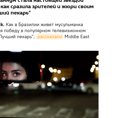
аннум стала настоящей звездой
 как сразила зрителей и жюри своим
ший пекарь"
k.
Как в Бразилии живет мусульманка
я победу в популярном телевизионном
Лучший пекарь",
рассказали
Middle East