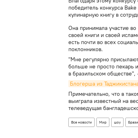
Благодаря этому конкурсу 
победитель конкурса Bake 
кулинарную книгу в сотруд
Она принимала участие во
своей книги и своей ислам
есть почти во всех социал
поклонников.
"Мне регулярно присылают 
больше не просто пекарь 
в бразильском обществе", 
Блогерша из Таджикистана
Примечательно, что в тако
выиграла известный на ве
телеведущая бангладешско
Все новости
Мир
шоу
Браз