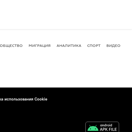
ОБЩЕСТВО
МИГРАЦИЯ
АНАЛИТИКА
СПОРТ
ВИДЕО
И
ка использования Cookie