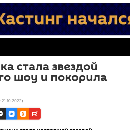
а стала звездой
го шоу и покорила
9 21.10.2022
)