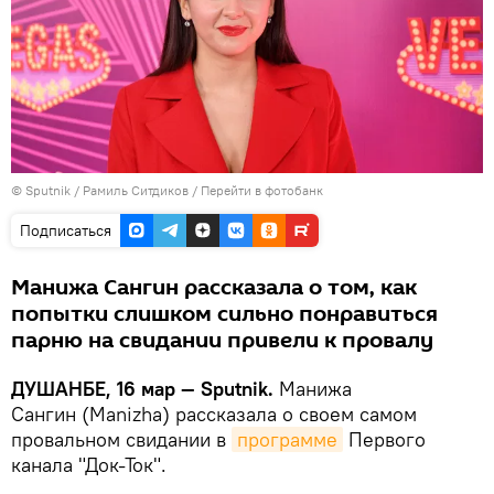
©
Sputnik
/ Рамиль Ситдиков
/
Перейти в фотобанк
Подписаться
Манижа Сангин рассказала о том, как
попытки слишком сильно понравиться
парню на свидании привели к провалу
ДУШАНБЕ, 16 мар — Sputnik.
Манижа
Сангин (Manizha) рассказала о своем самом
провальном свидании в
программе
Первого
канала "Док-Ток".