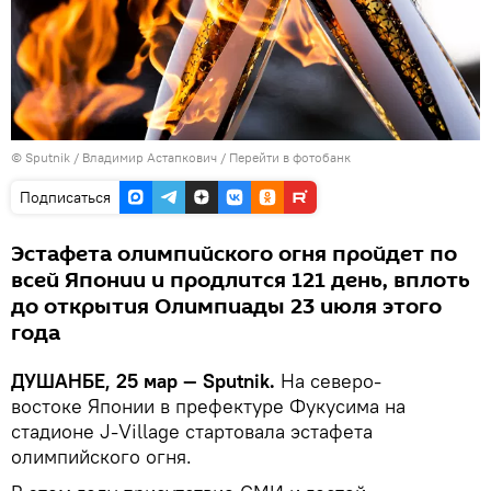
©
Sputnik
/ Владимир Астапкович
/
Перейти в фотобанк
Подписаться
Эстафета олимпийского огня пройдет по
всей Японии и продлится 121 день, вплоть
до открытия Олимпиады 23 июля этого
года
ДУШАНБЕ, 25 мар — Sputnik.
На северо-
востоке Японии в префектуре Фукусима на
стадионе J-Village стартовала эстафета
олимпийского огня.