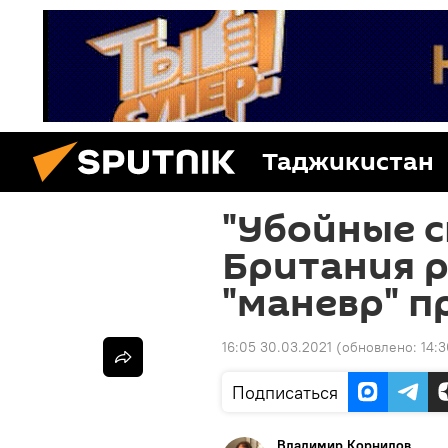
Таджикистан
"Убойные с
Британия 
"маневр" п
16:05 30.03.2021
(обновлено:
14:
Подписаться
Владимир Корнилов