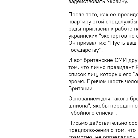
задействовать Украину.
После того, как ее прези
квартиру этой спецслужбы
рады пригласил к работе н
украинских "экспертов по
Он призвал их: "Пусть ва
государству".
И вот британские СМИ дру
том, что лично президент
список лиц, которых его 
время. Причем шесть чело
Британии.
Основанием для такого бр
шпиона", якобы переданно
"убойного списка".
Письмо действительно сос
предположения о том, что
грамотно, не оправдались