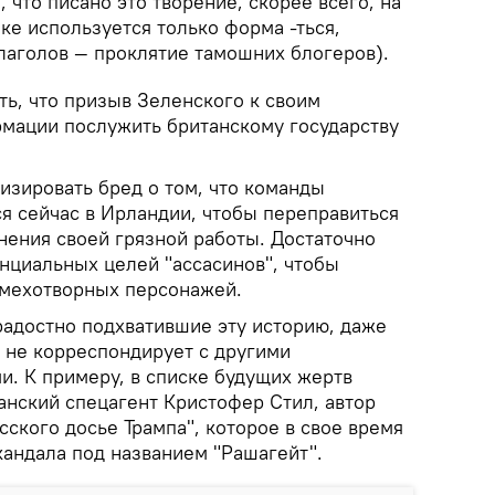
о, что писано это творение, скорее всего, на
ке используется только форма -ться,
лаголов — проклятие тамошних блогеров).
ть, что призыв Зеленского к своим
мации послужить британскому государству
изировать бред о том, что команды
я сейчас в Ирландии, чтобы переправиться
нения своей грязной работы. Достаточно
нциальных целей "ассасинов", чтобы
смехотворных персонажей.
адостно подхватившие эту историю, даже
к не корреспондирует с другими
и. К примеру, в списке будущих жертв
анский спецагент Кристофер Стил, автор
сского досье Трампа", которое в свое время
кандала под названием "Рашагейт".