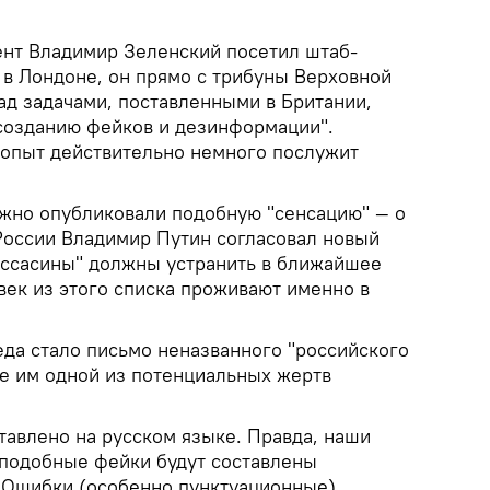
дент Владимир Зеленский посетил штаб-
 в Лондоне, он прямо с трибуны Верховной
ад задачами, поставленными в Британии,
 созданию фейков и дезинформации".
ш опыт действительно немного послужит
жно опубликовали подобную "сенсацию" — о
 России Владимир Путин согласовал новый
"ассасины" должны устранить в ближайшее
век из этого списка проживают именно в
еда стало письмо неназванного "российского
е им одной из потенциальных жертв
тавлено на русском языке. Правда, наши
 подобные фейки будут составлены
. Ошибки (особенно пунктуационные)