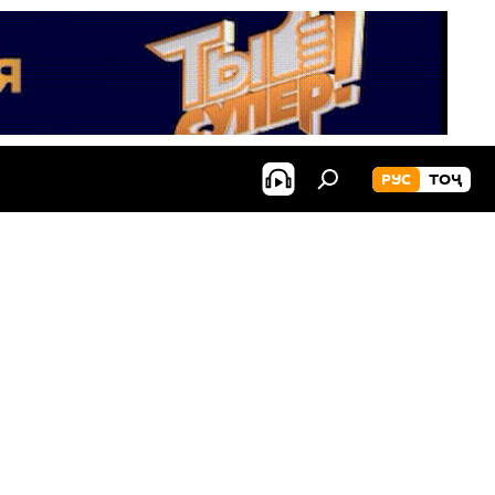
РУС
ТОҶ