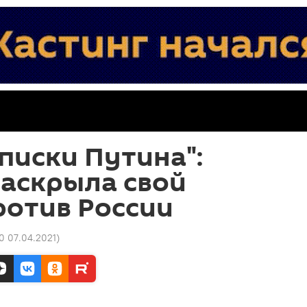
писки Путина":
раскрыла свой
ротив России
30 07.04.2021
)