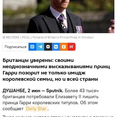
©
REUTERS
\ POOL /
Funeral of Britain's Prince Philip in Windsor
Подписаться
Британцы уверены: своими
неоднозначными высказываниями принц
Гарри позорит не только имидж
королевской семьи, но и всей страны
ДУШАНБЕ, 2 июн — Sputnik.
Более 43 тысяч
британцев потребовали Елизавету II лишить
принца Гарри королевских титулов. Об этом
сообщает
Daily Star
.