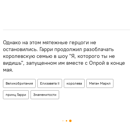
Однако на этом мятежные герцоги не
остановились. Гарри продолжил разоблачать
королевскую семью в шоу "Я, которого ты не
видишь", запущенном им вместе с Опрой в конце
мая.
Великобритания
Елизавета II
королева
Меган Маркл
принц Гарри
Знаменитости