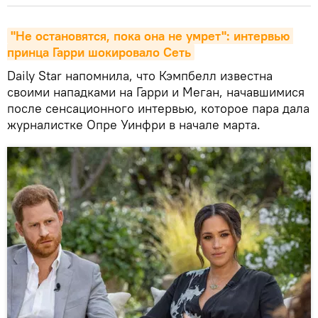
"Не остановятся, пока она не умрет": интервью 
принца Гарри шокировало Сеть
Daily Star напомнила, что Кэмпбелл известна
своими нападками на Гарри и Меган, начавшимися
после сенсационного интервью, которое пара дала
журналистке Опре Уинфри в начале марта.