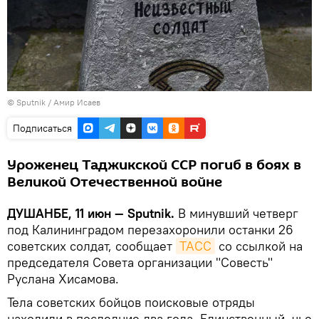
©
Sputnik
/ Амир Исаев
Подписаться
Уроженец Таджикской ССР погиб в боях в
Великой Отечественной войне
ДУШАНБЕ, 11 июн — Sputnik.
В минувший четверг
под Калининградом перезахоронили останки 26
советских солдат, сообщает
ТАСС
со ссылкой на
председателя Совета организации "Совесть"
Руслана Хисамова.
Тела советских бойцов поисковые отряды
находили в последние два года. Единственный, чье