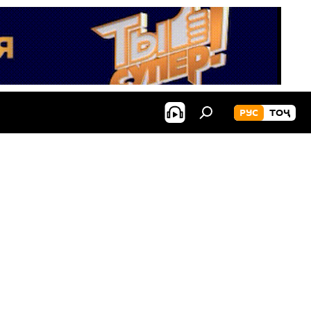
РУС
ТОҶ