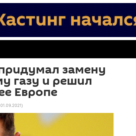
 придумал замену
у газу и решил
ее Европе
 01.09.2021
)