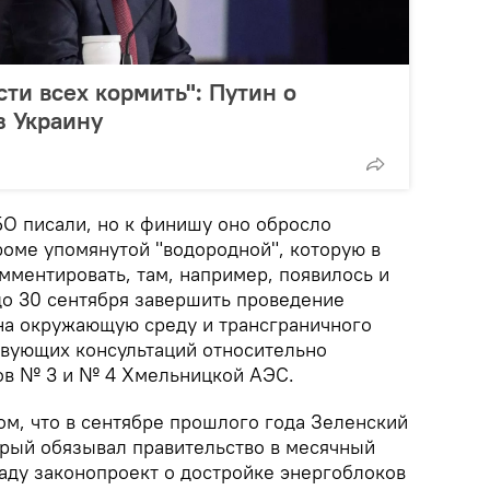
ти всех кормить": Путин о
з Украину
О писали, но к финишу оно обросло
оме упомянутой "водородной", которую в
мментировать, там, например, появилось и
до 30 сентября завершить проведение
на окружающую среду и трансграничного
ствующих консультаций относительно
ов № 3 и № 4 Хмельницкой АЭС.
том, что в сентябре прошлого года Зеленский
орый обязывал правительство в месячный
раду законопроект о достройке энергоблоков