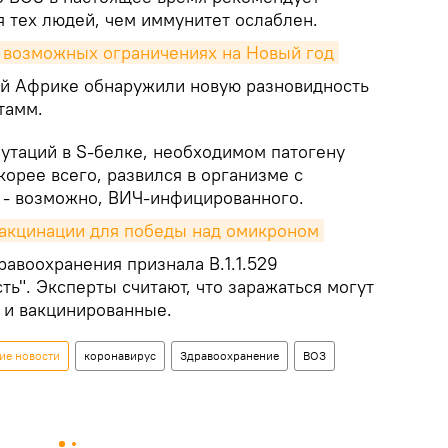
я тех людей, чем иммунитет ослаблен.
 возможных ограничениях на Новый год
ой Африке обнаружили новую разновидность
тамм.
мутаций в S-белке, необходимом патогену
корее всего, развился в организме с
- возможно, ВИЧ-инфицированного.
вакцинации для победы над омикроном
авоохранения признала B.1.1.529
ь". Эксперты считают, что заражаться могут
 и вакцинированные.
ие новости
коронавирус
Здравоохранение
ВОЗ