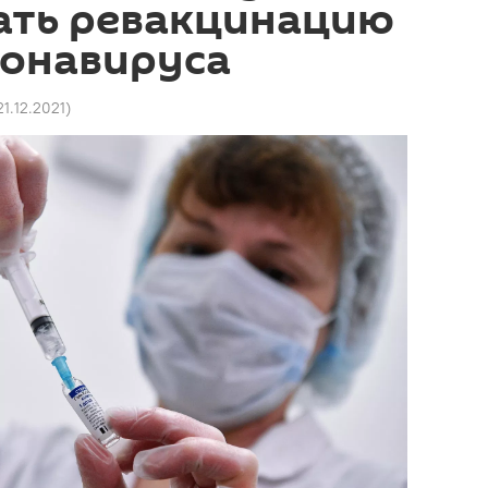
ать ревакцинацию
ронавируса
21.12.2021
)