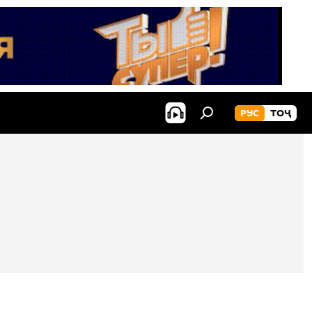
РУС
ТОҶ