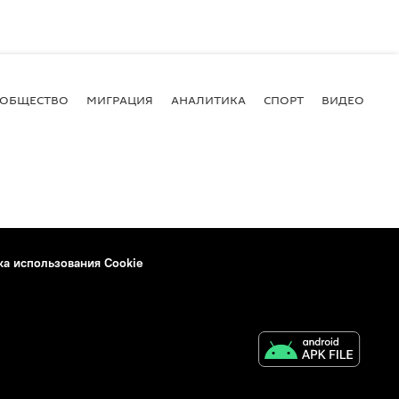
ОБЩЕСТВО
МИГРАЦИЯ
АНАЛИТИКА
СПОРТ
ВИДЕО
И
ка использования Cookie