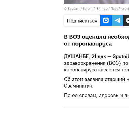
©
Sputnik
/ Евгений Биятов
/
Перейти в 
Подписаться
В ВОЗ оценили необхо
от коронавируса
ДУШАНБЕ, 21 дек — Sputni
здравоохранения (ВОЗ) по
коронавируса касаются то
Об этом заявила старший 
Сваминатан.
По ее словам, здоровым л