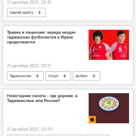
21 декабря 2021, 20:31
Сергей Шойгу
Афганистан и Таджикистан: новости на границе
Афганистан
наркотики
ОДКБ
Травма и лицензия: череда неудач
таджикских футболистов в Иране
терроризм
продолжается
21 декабря 2021, 20:17
Таджикистан
Спорт
футбол
Иран
Таджикистан: свежие новости спорта
Новогодние салаты - где дороже: в
Таджикистане или России?
21 декабря 2021, 20:00