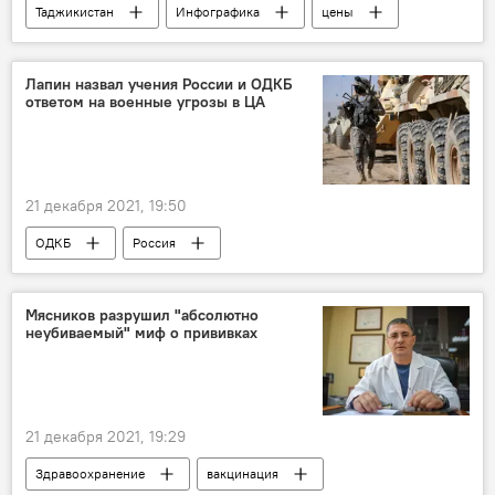
Таджикистан
Инфографика
цены
Новый год
Россия
Лапин назвал учения России и ОДКБ
ответом на военные угрозы в ЦА
21 декабря 2021, 19:50
ОДКБ
Россия
Армия и вооружение
Таджикистан
военные учения
Центральная Азия
Мясников разрушил "абсолютно
неубиваемый" миф о прививках
21 декабря 2021, 19:29
Здравоохранение
вакцинация