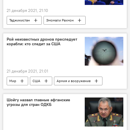
21 декабря 2021, 21:10
Таджикистан
Эмомали Рахмон
Экономика
Политика
Энергетика
Образование
Рой неизвестных дронов преследует
корабли: кто следит за США
21 декабря 2021, 21:01
Мир
США
Армия и вооружение
Шойгу назвал главные афганские
угрозы для стран ОДКБ