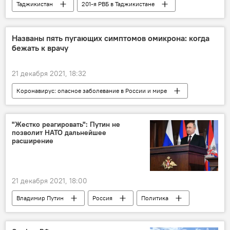
Таджикистан
201-я РВБ в Таджикистане
Россия
Армия и вооружение
Названы пять пугающих симптомов омикрона: когда
бежать к врачу
21 декабря 2021, 18:32
Коронавирус: опасное заболевание в России и мире
Здравоохранение
коронавирус
"Жестко реагировать": Путин не
позволит НАТО дальнейшее
расширение
21 декабря 2021, 18:00
Владимир Путин
Россия
Политика
НАТО
Украина
Армия и вооружение