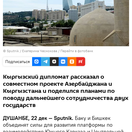
©
Sputnik
/ Екатерина Чеснокова
/
Перейти в фотобанк
Подписаться
Кыргызский дипломат рассказал о
совместном проекте Азербайджана и
Кыргызстана и поделился планами по
поводу дальнейшего сотрудничества двух
государств
ДУШАНБЕ, 22 дек — Sputnik.
Баку и Бишкек
объединят силы для развития платформы по
взаимодействию Южного Кавказа и Центральной