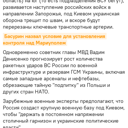
область) на юг (то есть подразделения ВСУ бегут),
развивается наступление российских войск в
направлении Запорожья, под Киевом украинская
оборона трещит по швам, и вскоре будут
перерезаны ключевые транспортные артерии.
Басурин назвал условие для установления 
контроля над Мариуполем
Одновременно советник главы МВД Вадим
Денисенко прогнозирует рост количества
ракетных ударов ВС России по военной
инфраструктуре и резервам ГСМ Украины, включая
самые западные арсеналы и нефтебазы,
обрезающие тайную "подпитку" из Польши и
других стран НАТО.
Зарубежные военные эксперты предполагают, что
Россия создаст крупную военную базу под Киевом,
чтобы "держать в постоянном напряжении
столичный гарнизон и украинские политические
власти".